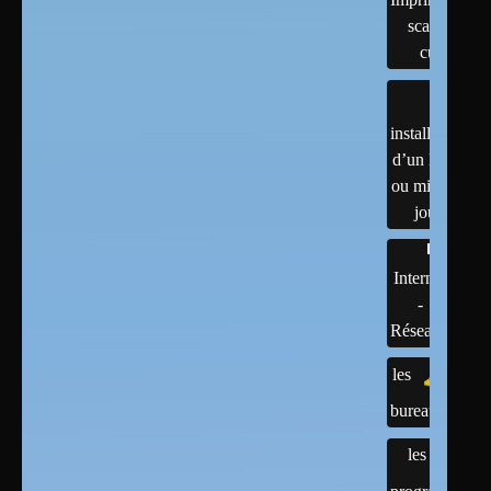
scanner,
cups
installation
d’un linux
ou mises à
jour
Internet
-
Réseaux
les
bureaux
les