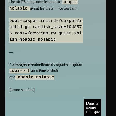
choisir F6 et rajouter les options
noapic
avant les tirets — ce qui fait :
nolapic
boot=casper initrd=/casper/i
nitrd.gz ramdisk_size=104857
6 root=/dev/ram rw quiet spl
ash noapic nolapic
—
* à essayer éventuellement : rajouter l’option
au même endroit
acpi=off
que
noapic nolapic
[
bruno sanchiz
]
Dans la
même
rubrique