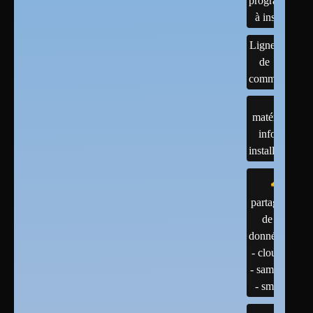
programmes
à installer
Lignes
de
commandes
matériels :
infos et
installations
partage
de
données
- cloud
- samba
- smb