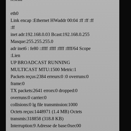
eth0
Link encap :Ethernet HWaddr 00:04 :ff :ff :ff
:ff
inet adr:192.168.0.03 Bcast:192.168.0.255
Masque:255.255.255.0
adr inet6 : fe80 ::ffff :ffff :ffff :ffff/64 Scope
:Lien
UP BROADCAST RUNNING
MULTICAST MTU:1500 Metric:1
Packets reçus:2384 erreurs:0 :0 overruns:0
frame:0
TX packets:2641 errors:0 dropped:0
overruns:0 carrier:0
collisions:0 lg file transmission:1000
Octets reçus:1448971 (1.4 MB) Octets
transmis:318858 (318.8 KB)
Interruption:9 Adresse de base:0xec00