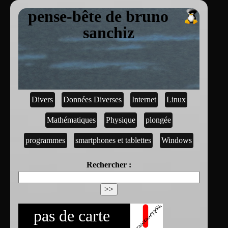
pense-bête de bruno
sanchiz
Divers
Données Diverses
Internet
Linux
Mathématiques
Physique
plongée
programmes
smartphones et tablettes
Windows
Rechercher :
pas de carte