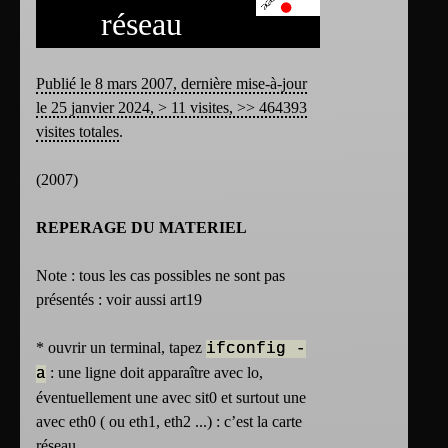
réseau
Publié le 8 mars 2007, dernière mise-à-jour
le 25 janvier 2024, > 11 visites, >> 464393
visites totales
.
(2007)
REPERAGE DU MATERIEL
Note : tous les cas possibles ne sont pas
présentés : voir aussi art19
* ouvrir un terminal, tapez
ifconfig -
: une ligne doit apparaître avec lo,
a
éventuellement une avec sit0 et surtout une
avec eth0 ( ou eth1, eth2 ...) : c’est la carte
réseau