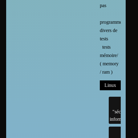
pas
programmes
divers de
tests
tests
mémoire/
( memory
/ ram )
Linux
"sécurité"
informatique