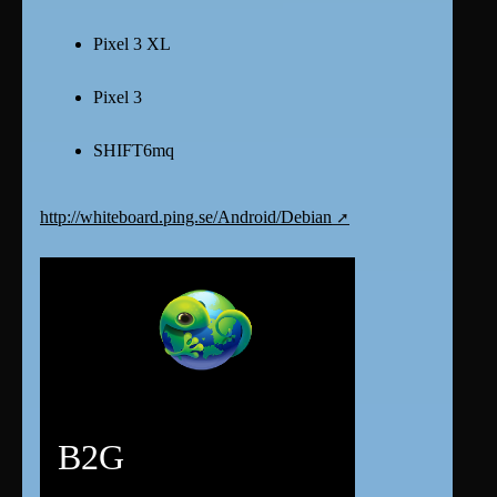
Pixel 3 XL
Pixel 3
SHIFT6mq
http://whiteboard.ping.se/Android/Debian
B2G