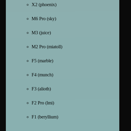
X2 (phoenix)
M6 Pro (sky)
M3 (juice)
M2 Pro (miatoll)
F5 (marble)
F4 (munch)
F3 (alioth)
F2 Pro (lmi)
F1 (beryllium)