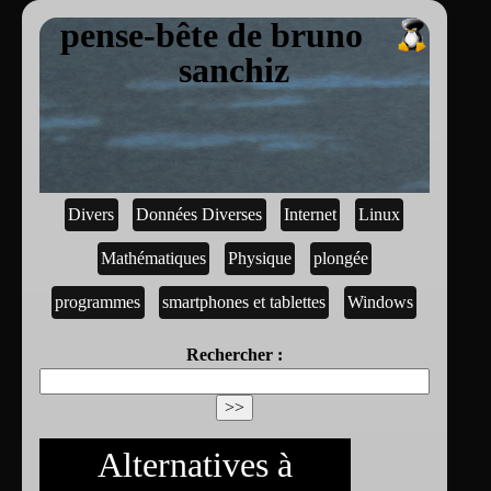
pense-bête de bruno
sanchiz
Divers
Données Diverses
Internet
Linux
Mathématiques
Physique
plongée
programmes
smartphones et tablettes
Windows
Rechercher :
Alternatives à