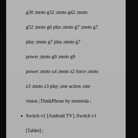
g30 ;moto g32 ;moto g42 ;moto
g52 ;moto g6 plus ;moto g7 ;moto g7
play ;moto g7 plus ;moto g7
power ;moto g9 ;moto g9
power ;moto x4 ;moto z2 force ;moto
z3 ;moto z3 play ;one action ;one
vision ;ThinkPhone by motorola ;
Switch v1 [Android TV] ;Switch v1
[Tablet] ;