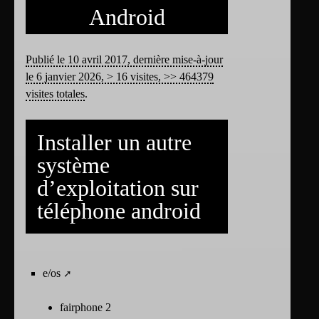
Android
Publié le 10 avril 2017, dernière mise-à-jour
le 6 janvier 2026, > 16 visites, >> 464379
visites totales
.
Installer un autre
système
d’exploitation sur
téléphone android
e/os
fairphone 2