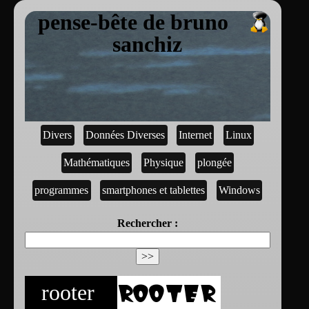
pense-bête de bruno
sanchiz
Divers
Données Diverses
Internet
Linux
Mathématiques
Physique
plongée
programmes
smartphones et tablettes
Windows
Rechercher :
rooter