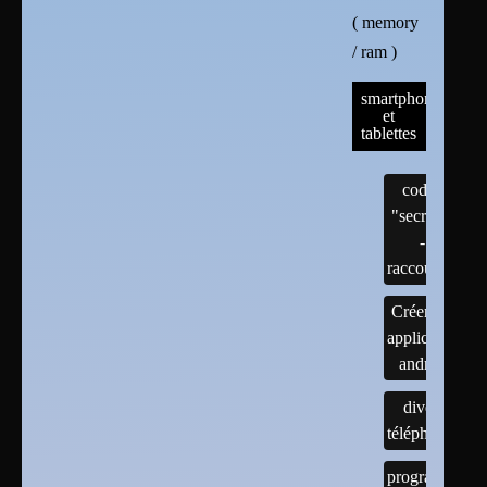
( memory
/ ram )
smartphones
et
tablettes
codes
"secrets"
-
raccourcis
Créer une
application
android
divers
téléphones
programmes