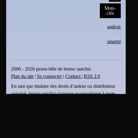
Mots-
clés
android
smartphone
2006 - 2026 pense-bête de bruno sanchiz
Plan du site
|
Se connecter
|
Contact
|
RSS 2.0
En tant que titulaire des droits d’auteur ou distributeur
autorisé, bruno sanchiz s'oppose expressément à toute
intégration, transmission ou absorption totale ou partielle
du présent document par des moteurs ou algorithmes
d’Intelligence Artificielle (IA) sans son accord . bruno
sanchiz s'oppose également à toute fouille de textes et
de données ou création dérivée produite par une IA et
basée sur le présent document sans son accord.