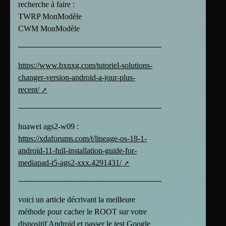
recherche à faire :
TWRP MonModèle
CWM MonModèle
https://www.bxnxg.com/tutoriel-solutions-
changer-version-android-a-jour-plus-
recent/
huawei ags2-w09 :
https://xdaforums.com/t/lineage-os-18-1-
android-11-full-installation-guide-for-
mediapad-t5-ags2-xxx.4291431/
voici un article décrivant la meilleure
méthode pour cacher le ROOT sur votre
dispositif Android et passer le test Google