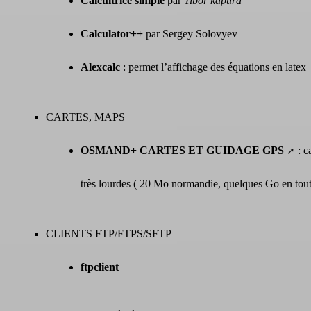
Calcultrice simple
par
Tibor kapura
Calculator++
par Sergey Solovyev
Alexcalc
: permet l’affichage des équations en latex
CARTES, MAPS
OSMAND+ CARTES ET GUIDAGE GPS
: c
très lourdes ( 20 Mo normandie, quelques Go en tout
CLIENTS FTP/FTPS/SFTP
ftpclient