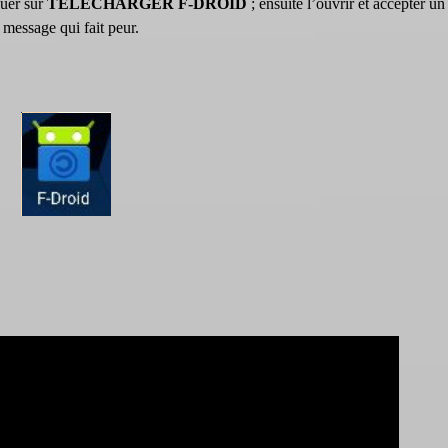
quer sur
TÉLÉCHARGER F-DROID
; ensuite l’ouvrir et accepter un
 message qui fait peur.
Video
Player