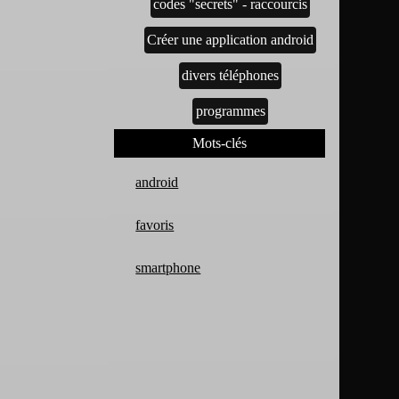
codes "secrets" - raccourcis
Créer une application android
divers téléphones
programmes
Mots-clés
android
favoris
smartphone