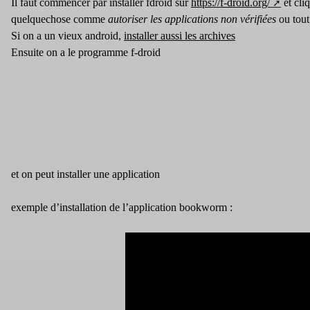
Il faut commencer par installer fdroid sur
https://f-droid.org/
et cli
quelquechose comme
autoriser les applications non vérifiées
ou tout
Si on a un vieux android,
installer aussi les archives
Ensuite on a le programme f-droid
et on peut installer une application
exemple d’installation de l’application bookworm :