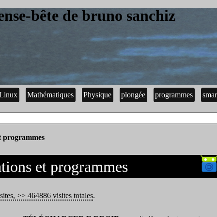
ense-bête de bruno sanchiz
Linux
Mathématiques
Physique
plongée
programmes
smar
 et programmes
cations et programmes
sites, >> 464886 visites totales
.