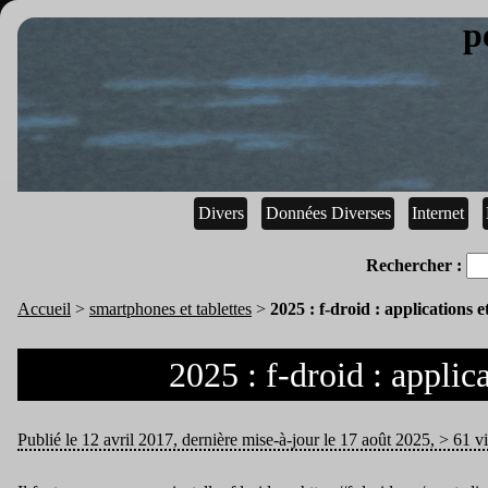
p
Divers
Données Diverses
Internet
Rechercher :
Accueil
>
smartphones et tablettes
>
2025 : f-droid : applications
2025 : f-droid : appli
Publié le 12 avril 2017, dernière mise-à-jour le 17 août 2025, > 61 vi