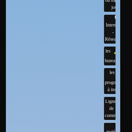
ou mises à
jour
Internet
-
Réseaux
les
bureaux
les
programmes
à installer
Lignes
de
commandes
matériels :