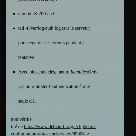
chmod -R 700 /.ssh
tail -f /var/log/auth.log (sur le serveur)
pour regarder les erreurs pendant la
tentative.
Avec plusieurs clés, mettre
IdentitiesOnly
yes
pour limiter l’authentication à une
seule clé.
non vérifié
tiré de
https://www.debian-fr.org/t/clipboard-
configuration-ssh-securisee-key/69006