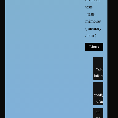
tests
tests
mémoire/
( memory
/ ram )
Linux
"sécurité"
informatique
configuration
d’un linux
en