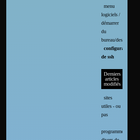
menu
logiciels /
démarrer
du
bureau/desktop
configuration
de ssh
Derniers
articles
modifiés
sites
utiles - ou
pas
programmes
divers de