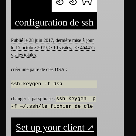
configuration de ssh
Publié le 28 juin 2017, dernière mise-à-jour
le 15 octobre 2019, > 10 visites, >> 464455
visites totales
.
créer une paire de clés DSA :
ssh-keygen -t dsa
changer la passphrase :
ssh-keygen -p
-f ~/.ssh/le_fichier_de_cle
Set up your client