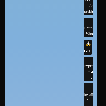
cas
de
problème
Equivalents
Windows
GIT
Imprimantes,
scanner,
cups
installation
d’un linux