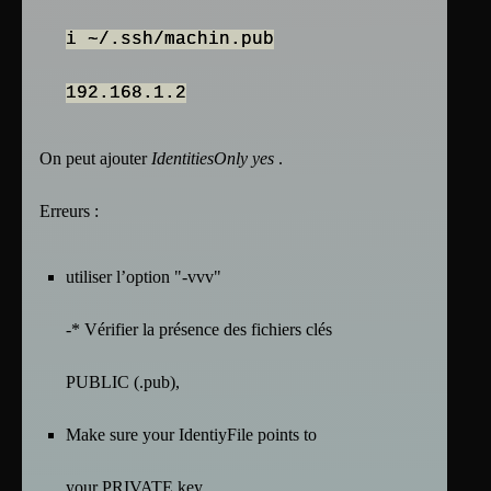
i ~/.ssh/machin.pub
192.168.1.2
On peut ajouter
IdentitiesOnly yes
.
Erreurs :
utiliser l’option "-vvv"
-* Vérifier la présence des fichiers clés
PUBLIC (.pub),
Make sure your IdentiyFile points to
your PRIVATE key.