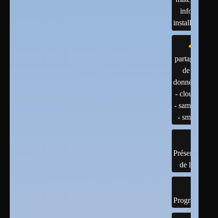
infos et
installations
partage
de
données
- cloud
- samba
- smb
Présentation
de linux
Programmatio