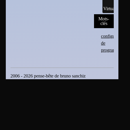
Virtualisation
Mots-
clés
configurations
de
programmes
2006 - 2026 pense-bête de bruno sanchiz
Plan du site
|
Se connecter
|
Contact
|
RSS 2.0
En tant que titulaire des droits d’auteur ou distributeur
autorisé, bruno sanchiz s'oppose expressément à toute
intégration, transmission ou absorption totale ou partielle
du présent document par des moteurs ou algorithmes
d’Intelligence Artificielle (IA) sans son accord . bruno
sanchiz s'oppose également à toute fouille de textes et