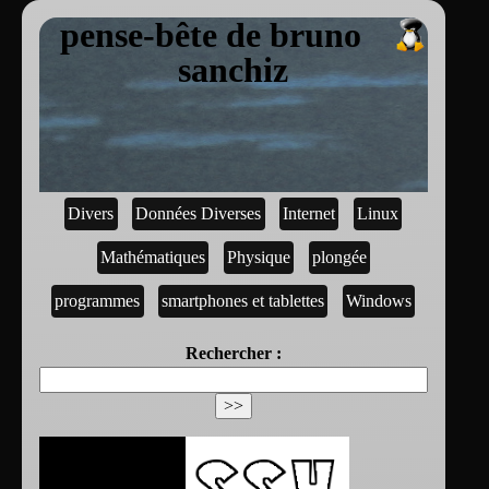
pense-bête de bruno
sanchiz
Divers
Données Diverses
Internet
Linux
Mathématiques
Physique
plongée
programmes
smartphones et tablettes
Windows
Rechercher :