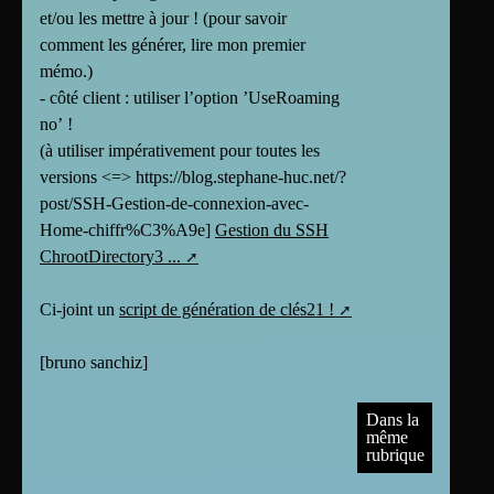
et/ou les mettre à jour ! (pour savoir
comment les générer, lire mon premier
mémo.)
- côté client : utiliser l’option ’UseRoaming
no’ !
(à utiliser impérativement pour toutes les
versions
<=>
https://blog.stephane-huc.net/?
post/SSH-Gestion-de-connexion-avec-
Home-chiffr%C3%A9e]
Gestion du SSH
ChrootDirectory3 ...
Ci-joint un
script de génération de clés21 !
[
bruno sanchiz
]
Dans la
même
rubrique