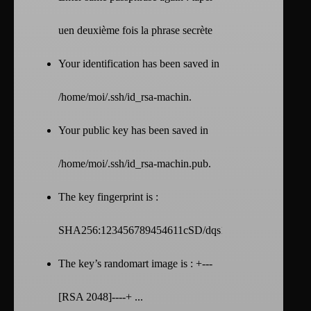
uen deuxième fois la phrase secrète
Your identification has been saved in
/home/moi/.ssh/id_rsa-machin.
Your public key has been saved in
/home/moi/.ssh/id_rsa-machin.pub.
The key fingerprint is :
SHA256:123456789454611cSD/dqs12
The key’s randomart image is : +---
[RSA 2048]----+ ...