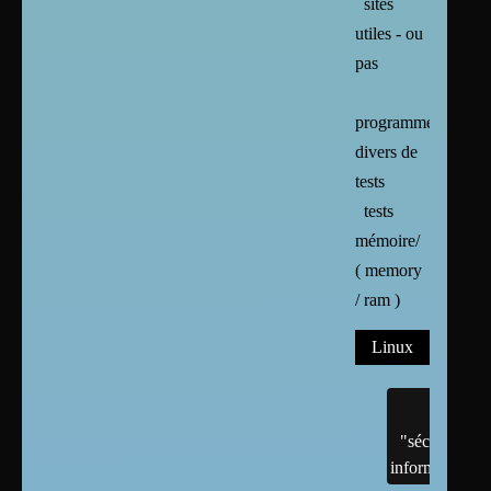
sites
utiles - ou
pas
programmes
divers de
tests
tests
mémoire/
( memory
/ ram )
Linux
"sécurité"
informatique