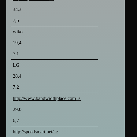
34,3
7,5
wiko
19,4
7,1
LG
28,4
7,2
http://www.bandwidthplace.com
29,0
6,7
http://speedsmart.net/