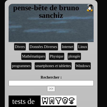
pense-bête de bruno
sanchiz
Divers
Données Diverses
Internet
Linux
Mathématiques
Physique
plongée
programmes
smartphones et tablettes
Windows
Rechercher :
tests de