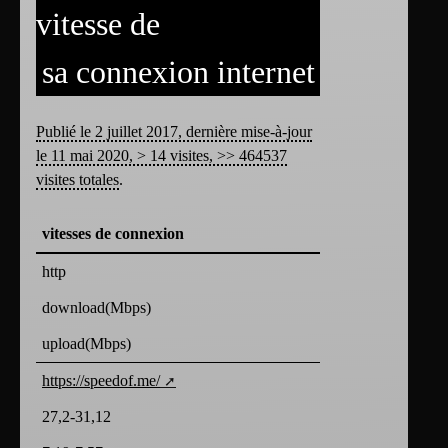
vitesse de
sa connexion internet
Publié le 2 juillet 2017, dernière mise-à-jour
le 11 mai 2020, > 14 visites, >> 464537
visites totales
.
vitesses de connexion
http
download(Mbps)
upload(Mbps)
https://speedof.me/
27,2-31,12