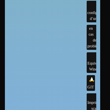
configuration
d’un linux
en
cas
de
problème
Equivalents
Windows
GIT
Imprimantes,
scanner,