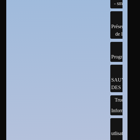
- smb
Présentation
de linux
Programmatio
SAUVEGAR
DES DONNÉ
Trucs
Informatiques
utlisation