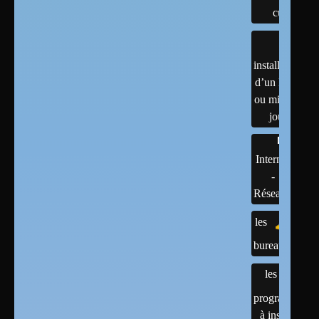
cups
installation
d’un linux
ou mises à
jour
Internet
-
Réseaux
les
bureaux
les
programmes
à installer