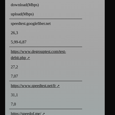
download(Mbps)
upload(Mbps)
speedtest.googlefiber.net
26,3
5,99-6,87
https://www.degrouptest.com/test-
debit.php
27,2
7,07
https://www.speedtest.net/fr
31,1
7,0
https://speedof.me/