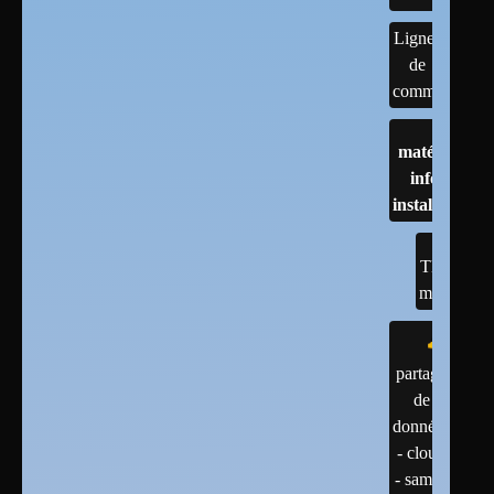
Lignes
de
commandes
matériels :
infos et
installations
TESTS
matériel
partage
de
données
- cloud
- samba