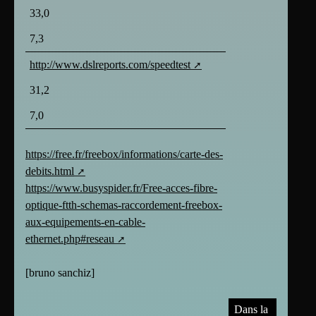
33,0
7,3
http://www.dslreports.com/speedtest
31,2
7,0
https://free.fr/freebox/informations/carte-des-
debits.html
https://www.busyspider.fr/Free-acces-fibre-
optique-ftth-schemas-raccordement-freebox-
aux-equipements-en-cable-
ethernet.php#reseau
[
bruno sanchiz
]
Dans la