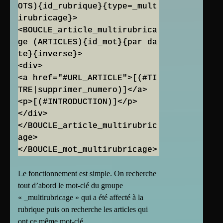
OTS){id_rubrique}{type=_mult
irubricage}>
<BOUCLE_article_multirubrica
ge (ARTICLES){id_mot}{par da
te}{inverse}>
<div>
<a href="#URL_ARTICLE">[(#TI
TRE|supprimer_numero)]</a>
<p>[(#INTRODUCTION)]</p>
</div>
</BOUCLE_article_multirubric
age>
</BOUCLE_mot_multirubricage>
Le fonctionnement est simple. On recherche
tout d’abord le mot-clé du groupe
« _multirubricage » qui a été affecté à la
rubrique puis on recherche les articles qui
ont ce même mot-clé.