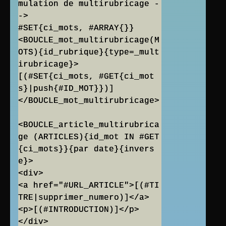
mulation de multirubricage -
->
#SET{ci_mots, #ARRAY{}}
<BOUCLE_mot_multirubricage(M
OTS){id_rubrique}{type=_mult
irubricage}>
[(#SET{ci_mots, #GET{ci_mot
s}|push{#ID_MOT}})]
</BOUCLE_mot_multirubricage>
<BOUCLE_article_multirubrica
ge (ARTICLES){id_mot IN #GET
{ci_mots}}{par date}{invers
e}>
<div>
<a href="#URL_ARTICLE">[(#TI
TRE|supprimer_numero)]</a>
<p>[(#INTRODUCTION)]</p>
</div>