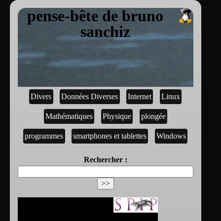
pense-bête de bruno
sanchiz
Divers
Données Diverses
Internet
Linux
Mathématiques
Physique
plongée
programmes
smartphones et tablettes
Windows
Rechercher :