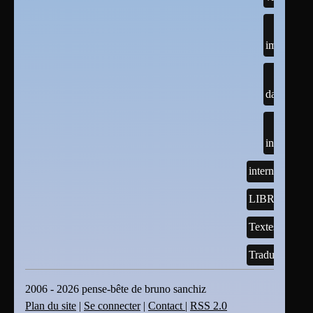
imagemag
darktable
inkscape
internet
LIBREOFFI
Textes
Traductions
2006 - 2026 pense-bête de bruno sanchiz
Plan du site
|
Se connecter
|
Contact
|
RSS 2.0