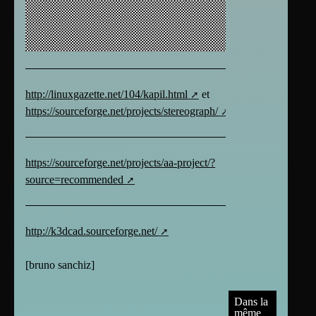
http://linuxgazette.net/104/kapil.html
et
https://sourceforge.net/projects/stereograph/
https://sourceforge.net/projects/aa-project/?
source=recommended
http://k3dcad.sourceforge.net/
[
bruno sanchiz
]
Dans la
même