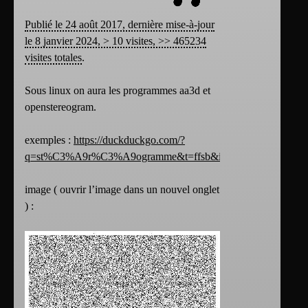
Publié le 24 août 2017, dernière mise-à-jour
le 8 janvier 2024, > 10 visites, >> 465234
visites totales
.
Sous linux on aura les programmes aa3d et
openstereogram.
exemples :
https://duckduckgo.com/?
q=st%C3%A9r%C3%A9ogramme&t=ffsb&iax=1&ia=images
image ( ouvrir l’image dans un nouvel onglet
) :