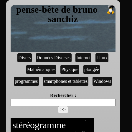
pense-bête de bruno
sanchiz
Divers
Données Diverses
Internet
Linux
Mathématiques
Physique
plongée
programmes
smartphones et tablettes
Windows
Rechercher :
stéréogramme