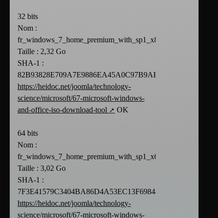
32 bits
Nom :
fr_windows_7_home_premium_with_sp1_x86_dvd_u_676678.i
Taille : 2,32 Go
SHA-1 :
82B93828E709A7E9886EA45A0C97B9AB667F118E
https://heidoc.net/joomla/technology-
science/microsoft/67-microsoft-windows-
and-office-iso-download-tool
OK
64 bits
Nom :
fr_windows_7_home_premium_with_sp1_x64_dvd_u_676521.i
Taille : 3,02 Go
SHA-1 :
7F3E41579C3404BA86D4A53EC13F69844F2473BE
https://heidoc.net/joomla/technology-
science/microsoft/67-microsoft-windows-