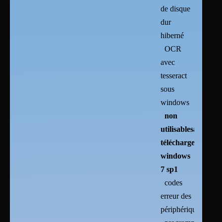
de disque
dur
hiberné
OCR
avec
tesseract
sous
windows
non
utilisablesarchives
télécharger
windows
7 sp1
codes
erreur des
périphériques