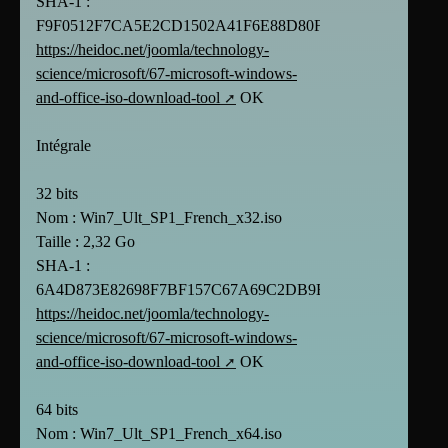
SHA-1 :
F9F0512F7CA5E2CD1502A41F6E88D80F4655BBCD
https://heidoc.net/joomla/technology-
science/microsoft/67-microsoft-windows-
and-office-iso-download-tool
OK
Intégrale
32 bits
Nom : Win7_Ult_SP1_French_x32.iso
Taille : 2,32 Go
SHA-1 :
6A4D873E82698F7BF157C67A69C2DB9BCE6C769E
https://heidoc.net/joomla/technology-
science/microsoft/67-microsoft-windows-
and-office-iso-download-tool
OK
64 bits
Nom : Win7_Ult_SP1_French_x64.iso