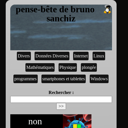
pense-bête de bruno
sanchiz
Divers
Données Diverses
Internet
Linux
Mathématiques
Physique
plongée
programmes
smartphones et tablettes
Windows
Rechercher :
non