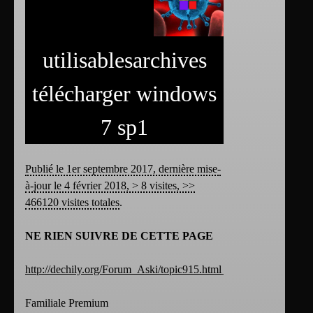
utilisablesarchives
télécharger windows
7 sp1
Publié le 1er septembre 2017, dernière mise-
à-jour le 4 février 2018, > 8 visites, >>
466120 visites totales
.
NE RIEN SUIVRE DE CETTE PAGE
http://dechily.org/Forum_Aski/topic915.html
Familiale Premium