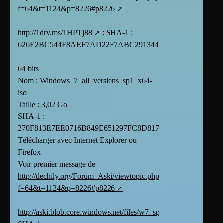
f=64&t=1124&p=8226#p8226
http://1drv.ms/1HPTj88
: SHA-1 :
626E2BC544F8AEF7AD22F7ABC2913448BA6E460B
64 bits
Nom : Windows_7_all_versions_sp1_x64-
iso
Taille : 3,02 Go
SHA-1 :
270F813E7EE0716B849E651297FC8D8171AB169F
Télécharger avec Internet Explorer ou
Firefox
Voir premier message de
http://dechily.org/Forum_Aski/viewtopic.php?
f=64&t=1124&p=8226#p8226
http://aski.blob.core.windows.net/files/w7_sp1_64.zip
: