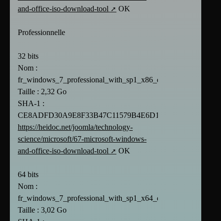
and-office-iso-download-tool
OK
Professionnelle
32 bits
Nom :
fr_windows_7_professional_with_sp1_x86_dvd_u_677092.iso
Taille : 2,32 Go
SHA-1 :
CE8ADFD30A9E8F33B47C11579B4E6D1D445382FB
https://heidoc.net/joomla/technology-
science/microsoft/67-microsoft-windows-
and-office-iso-download-tool
OK
64 bits
Nom :
fr_windows_7_professional_with_sp1_x64_dvd_u_678724.iso
Taille : 3,02 Go