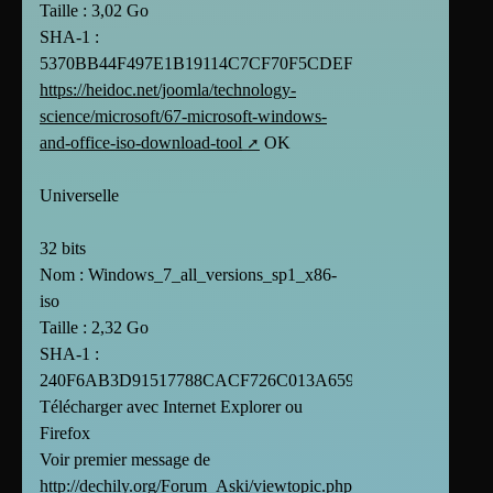
Taille : 3,02 Go
SHA-1 :
5370BB44F497E1B19114C7CF70F5CDEF9F3A2582
https://heidoc.net/joomla/technology-
science/microsoft/67-microsoft-windows-
and-office-iso-download-tool
OK
Universelle
32 bits
Nom : Windows_7_all_versions_sp1_x86-
iso
Taille : 2,32 Go
SHA-1 :
240F6AB3D91517788CACF726C013A65963518D5B
Télécharger avec Internet Explorer ou
Firefox
Voir premier message de
http://dechily.org/Forum_Aski/viewtopic.php?