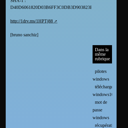
SHA-1 :
D40D6061820D03B6FF3C0DB3D903823EA9FB01EB
http://1drv.ms/1HPTj88
[
bruno sanchiz
]
Dans la
même
rubrique
pilotes
windows
télécharger
windows10
mot de
passe
windows
récupération