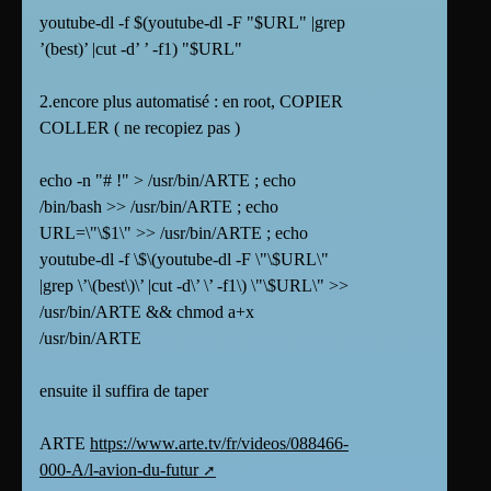
youtube-dl -f $(youtube-dl -F "$URL" |grep
’(best)’ |cut -d’ ’ -f1) "$URL"
2.encore plus automatisé : en root, COPIER
COLLER ( ne recopiez pas )
echo -n "# !" > /usr/bin/ARTE ; echo
/bin/bash >> /usr/bin/ARTE ; echo
URL=\"\$1\" >> /usr/bin/ARTE ; echo
youtube-dl -f \$\(youtube-dl -F \"\$URL\"
|grep \’\(best\)\’ |cut -d\’ \’ -f1\) \"\$URL\" >>
/usr/bin/ARTE && chmod a+x
/usr/bin/ARTE
ensuite il suffira de taper
ARTE
https://www.arte.tv/fr/videos/088466-
000-A/l-avion-du-futur