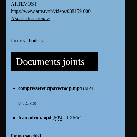
ARTEVOST
https://www.arte.tv/fr/videos/038159-000-
A/a-touch-of-zen/
flux rss :
Podcast
Documents joints
compresserenzipavecmdp.mp4
(
MP4
-
941.9 kio
)
framadrop.mp4
(
MP4
-
1.2 Mio
)
[
bruno sanchiz
]