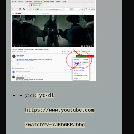
yt-dl :
yt-dl
https://www.youtube.com
/watch?v=7JEbGKRJbbg