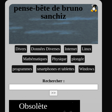
pense-bête de bruno
sanchiz
Divers
Données Diverses
Internet
Linux
Mathématiques
Physique
plongée
programmes
smartphones et tablettes
Windows
Rechercher :
Obsolète