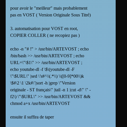
pour avoir le "meilleur" mais probablement
pas en VOST ( Version Originale Sous Titré)
3. automatisation pour VOST en root,
COPIER COLLER ( ne recopiez pas )
echo -n "# !" > /usr/bin/ARTEVOST ; echo
/bin/bash >> /usr/bin/ARTEVOST ; echo
URL=\"\$1\" >> /usr/bin/ARTEVOST ;
echo youtube-dl -f \$\(youtube-dl -F
\"\$URL\" |sed \’s#^\\(.*\\) \\([0-9]*00\\)k
\$#\2 \1 \2k#\’|sort -h |grep \"Version
originale - ST français\" |tail -n 1 |cut -d\" \" -
f2\) \"\$URL\" >> /usr/bin/ARTEVOST &&
chmod a+x /usr/bin/ARTEVOST
ensuite il suffira de taper