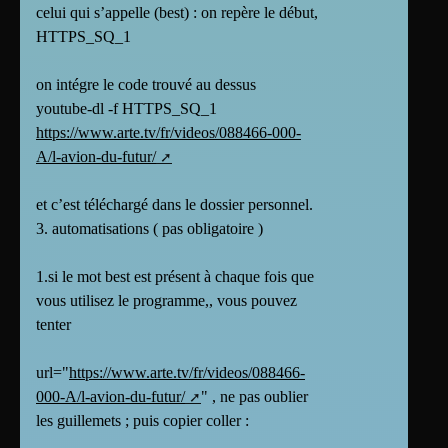
celui qui s’appelle (best) : on repère le début,
HTTPS_SQ_1
on intégre le code trouvé au dessus
youtube-dl -f HTTPS_SQ_1
https://www.arte.tv/fr/videos/088466-000-
A/l-avion-du-futur/
et c’est téléchargé dans le dossier personnel.
3. automatisations ( pas obligatoire )
1.si le mot best est présent à chaque fois que
vous utilisez le programme,, vous pouvez
tenter
url="
https://www.arte.tv/fr/videos/088466-
000-A/l-avion-du-futur/
"
, ne pas oublier
les guillemets ; puis copier coller :