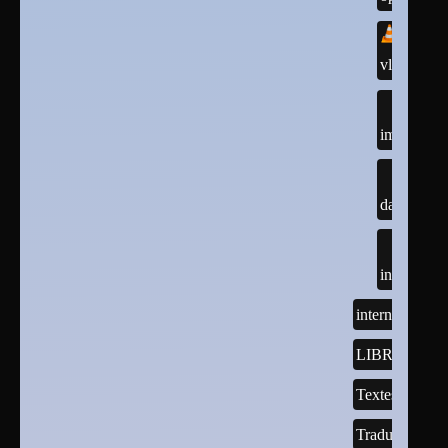
vlc
imagemag
darktable
inkscape
internet
LIBREOFFI
Textes
Traductions