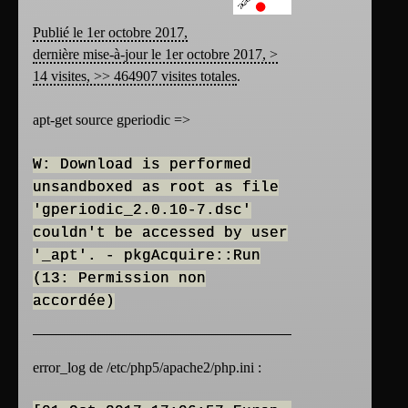
Publié le 1er octobre 2017,
dernière mise-à-jour le 1er octobre 2017, >
14 visites, >> 464907 visites totales
.
apt-get source gperiodic =>
W: Download is performed
unsandboxed as root as file
'gperiodic_2.0.10-7.dsc'
couldn't be accessed by user
'_apt'. - pkgAcquire::Run
(13: Permission non
accordée)
error_log de /etc/php5/apache2/php.ini :