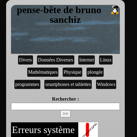
pense-bête de bruno
sanchiz
Divers
Données Diverses
Internet
Linux
Mathématiques
Physique
plongée
programmes
smartphones et tablettes
Windows
Rechercher :
Erreurs système