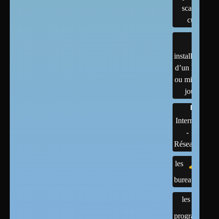
scanner,
cups
installation
d’un linux
ou mises à
jour
Internet
-
Réseaux
les
bureaux
les
programmes