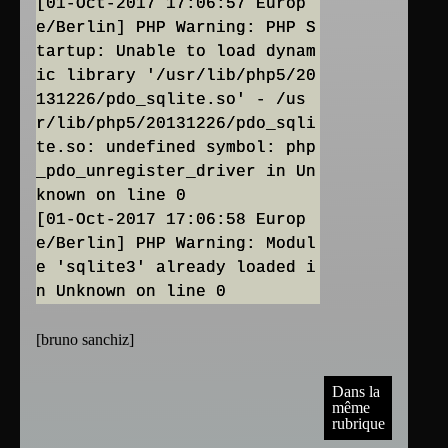
[01-Oct-2017 17:06:57 Europ
e/Berlin] PHP Warning: PHP S
tartup: Unable to load dynam
ic library '/usr/lib/php5/20
131226/pdo_sqlite.so' - /us
r/lib/php5/20131226/pdo_sqli
te.so: undefined symbol: php
_pdo_unregister_driver in Un
known on line 0
[01-Oct-2017 17:06:58 Europ
e/Berlin] PHP Warning: Modul
e 'sqlite3' already loaded i
n Unknown on line 0
[
bruno sanchiz
]
Dans la
même
rubrique