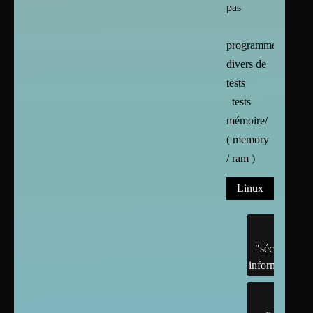
pas
programmes
divers de
tests
tests
mémoire/
( memory
/ ram )
Linux
"sécurité"
informatique