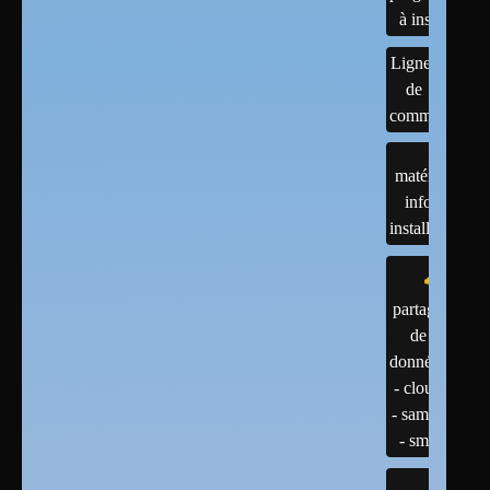
à installer
Lignes
de
commandes
matériels :
infos et
installations
partage
de
données
- cloud
- samba
- smb