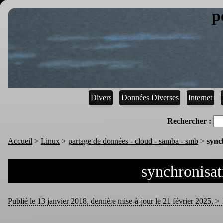
p
Divers
Données Diverses
Internet
Rechercher :
Accueil
>
Linux
>
partage de données - cloud - samba - smb
>
sync
synchronisat
Publié le 13 janvier 2018, dernière mise-à-jour le 21 février 2025, > 