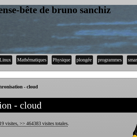
ense-bête de bruno sanchiz
Linux
Mathématiques
Physique
plongée
programmes
smar
hronisation - cloud
ion - cloud
19 visites, >> 464383 visites totales
.