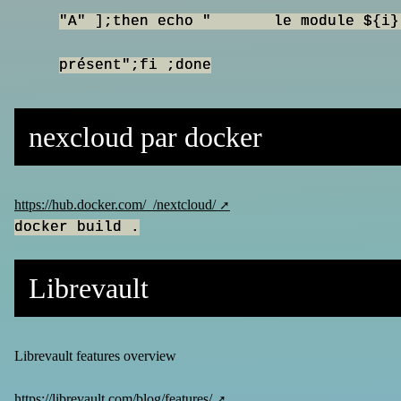
"A" ];then echo " le module ${i} n'
présent";fi ;done
nexcloud par docker
https://hub.docker.com/_/nextcloud/
docker build .
Librevault
Librevault features overview
https://librevault.com/blog/features/