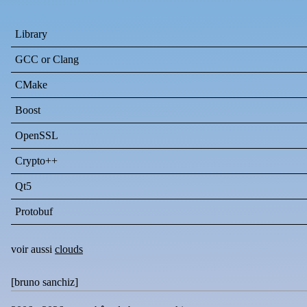
Library
GCC or Clang
CMake
Boost
OpenSSL
Crypto++
Qt5
Protobuf
voir aussi
clouds
[
bruno sanchiz
]