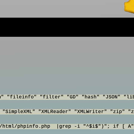
m" "fileinfo" "filter" "GD" "hash" "JSON" "li
 "SimpleXML" "XMLReader" "XMLWriter" "zip" "z
w/html/phpinfo.php |grep -i "^$i$")"; if [ A"