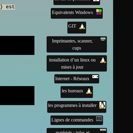
} est
Equivalents Windows
GIT
Imprimantes, scanner,
cups
installation d’un linux ou
mises à jour
Internet - Réseaux
les bureaux
les programmes à installer
Lignes de commandes
matériels : infos et