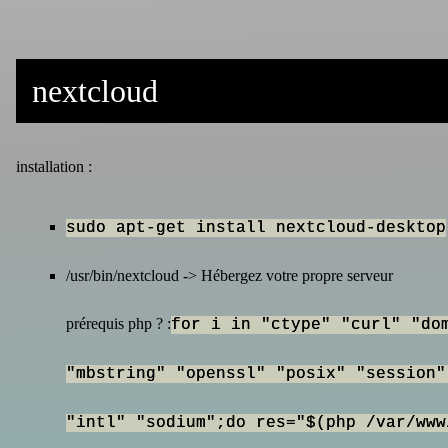
nextcloud
installation :
sudo apt-get install nextcloud-desktop
/usr/bin/nextcloud -> Hébergez votre propre serveur
prérequis php ? :
for i in "ctype" "curl" "do
"mbstring" "openssl" "posix" "session"
"intl" "sodium";do res="$(php /var/ww