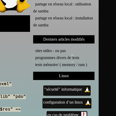
partage en réseau local : utilisation
de samba
partage en réseau local : installation
de samba
Derniers articles modifiés
sites utiles - ou pas
programmes divers de tests
tests mémoire/ ( memory / ram )
Linux
bxml"
"sécurité" informatique
lib" "pdo"
configuration d’un linux
$res" ==
en cas de problème