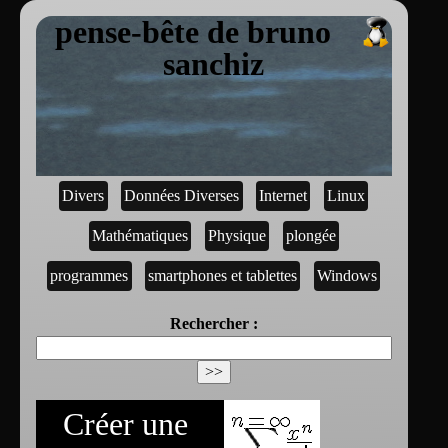
pense-bête de bruno
sanchiz
Divers
Données Diverses
Internet
Linux
Mathématiques
Physique
plongée
programmes
smartphones et tablettes
Windows
Rechercher :
Créer une