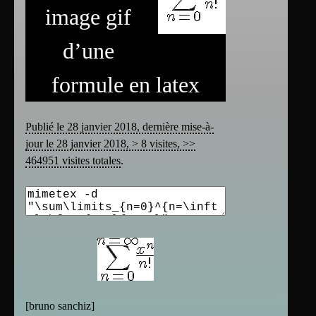
image gif
d’une
formule en latex
Publié le 28 janvier 2018, dernière mise-à-
jour le 28 janvier 2018, > 8 visites, >>
464951 visites totales
.
[
bruno sanchiz
]