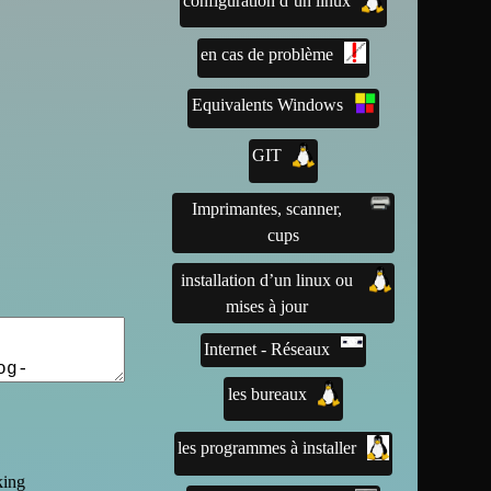
configuration d’un linux
en cas de problème
Equivalents Windows
GIT
Imprimantes, scanner,
cups
installation d’un linux ou
mises à jour
Internet - Réseaux
les bureaux
les programmes à installer
king