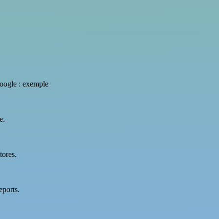
 google : exemple
e.
tores.
eports.