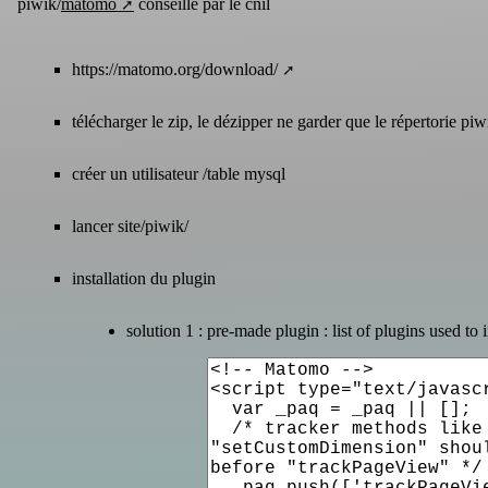
piwik/
matomo
conseillé par le cnil
https://matomo.org/download/
télécharger le zip, le dézipper ne garder que le répertorie piw
créer un utilisateur /table mysql
lancer site/piwik/
installation du plugin
solution 1 : pre-made plugin :
list of plugins used t