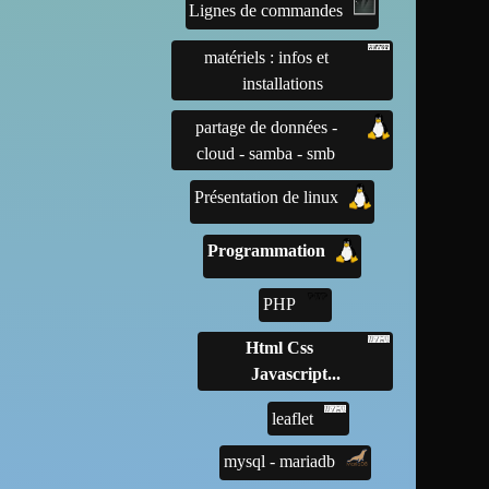
Lignes de commandes
matériels : infos et
installations
partage de données -
cloud - samba - smb
Présentation de linux
Programmation
PHP
Html Css
Javascript...
leaflet
mysql - mariadb