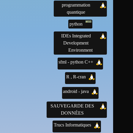
programmation
quantique
python
IDEs Integrated
Development
Environment
sfml - python C++
R , R-cran
android - java
SAUVEGARDE DES
DONNÉES
Trucs Informatiques