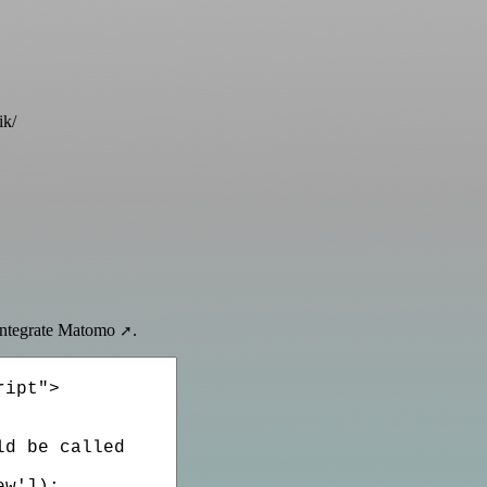
ik/
o integrate Matomo
.