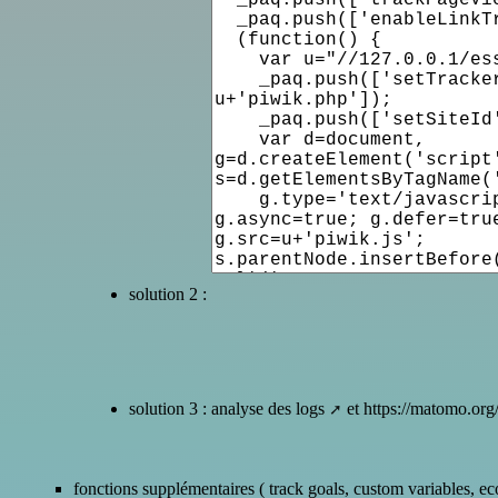
solution 2 :
solution 3 :
analyse des logs
et
https://matomo.org/
fonctions supplémentaires ( track goals, custom variables, 