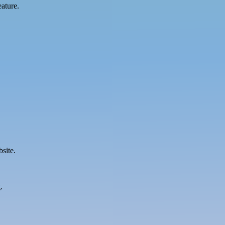
eature.
site.
.