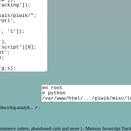
docs/log-analyti...
:
ecommerce orders, abandoned carts and more ) :
Matomo Javascript Trac