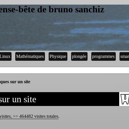
ense-bête de bruno sanchiz
Linux
Mathématiques
Physique
plongée
programmes
smar
tiques sur un site
sur un site
visites, >> 464482 visites totales
.