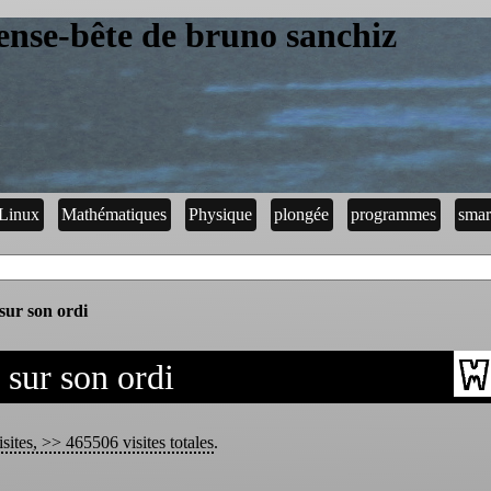
ense-bête de bruno sanchiz
Linux
Mathématiques
Physique
plongée
programmes
smar
 sur son ordi
 sur son ordi
sites, >> 465506 visites totales
.