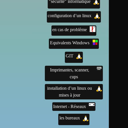
"sécurité" informatique
configuration d’un linux
en cas de problème
Equivalents Windows
GIT
Imprimantes, scanner,
cups
installation d’un linux ou
mises à jour
Internet - Réseaux
les bureaux