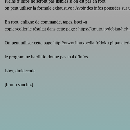
Pleins d’infos ne seront pas lisibles si on est pas en root
on peut utiliser la formule exhaustive :
Avoir des infos poussées sur 
En root, enligne de commande, tapez lspci -n
copier/coller le résultat dans cette page :
https://kmuto.jp/debian/hcl/
On peut utiliser cette page
http://www.linuxpedia.fr/doku.php/materi
le programme hardinfo donne pas mal d’infos
lshw, dmidecode
[
bruno sanchiz
]