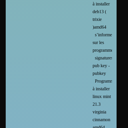
à installer
deb13 (
trixie
)amd64
s’informer
sur les
programmes
signatures
pub key -
pubkey
Programmes
à installer
linux mint
21.3
virginia
cinnamon
amd64