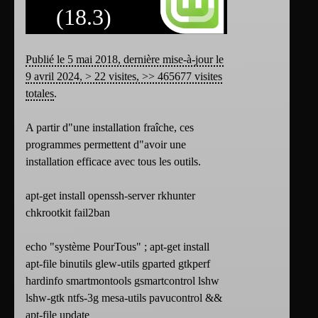
(18.3)
Publié le 5 mai 2018, dernière mise-à-jour le
9 avril 2024, > 22 visites, >> 465677 visites
totales
.
A partir d"une installation fraîche, ces
programmes permettent d"avoir une
installation efficace avec tous les outils.
apt-get install openssh-server rkhunter
chkrootkit fail2ban
echo "système PourTous" ; apt-get install
apt-file binutils glew-utils gparted gtkperf
hardinfo smartmontools gsmartcontrol lshw
lshw-gtk ntfs-3g mesa-utils pavucontrol &&
apt-file update