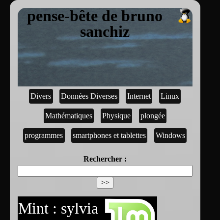
pense-bête de bruno
sanchiz
Divers
Données Diverses
Internet
Linux
Mathématiques
Physique
plongée
programmes
smartphones et tablettes
Windows
Rechercher :
Mint : sylvia