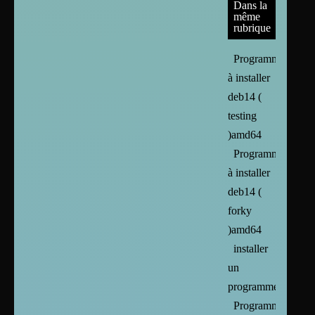
Dans la
même
rubrique
Programmes
à installer
deb14 (
testing
)amd64
Programmes
à installer
deb14 (
forky
)amd64
installer
un
programme
Programmes