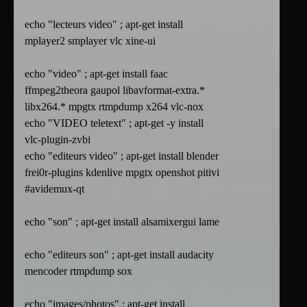
echo "lecteurs video" ; apt-get install
mplayer2 smplayer vlc xine-ui
echo "video" ; apt-get install faac
ffmpeg2theora gaupol libavformat-extra.*
libx264.* mpgtx rtmpdump x264 vlc-nox
echo "VIDEO teletext" ; apt-get -y install
vlc-plugin-zvbi
echo "editeurs video" ; apt-get install blender
frei0r-plugins kdenlive mpgtx openshot pitivi
#avidemux-qt
echo "son" ; apt-get install alsamixergui lame
echo "editeurs son" ; apt-get install audacity
mencoder rtmpdump sox
echo "images/photos" ; apt-get install