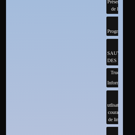
Présentation
de linux
Programmatio
SAUVEGAR
DES DONNÉ
Trucs
Informatiques
utlisation
courante
de linux