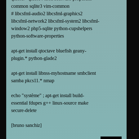
common sqlite3 vim-common
# libcsfml-audio2 libcsfml-graphics2
libcsfml-network2 libcsfml-system2 libcsfml-
window2 php5-sqlite python-cupshelpers
python-software-properties
apt-get install qtoctave bluefish geany-
plugin.* python-glade2
apt-get install libnss-myhostname smbclient
samba pkcs11.* nmap
echo "système" ; apt-get install build-
essential fdupes g++ linux-source make
secure-delete
[
bruno sanchiz
]