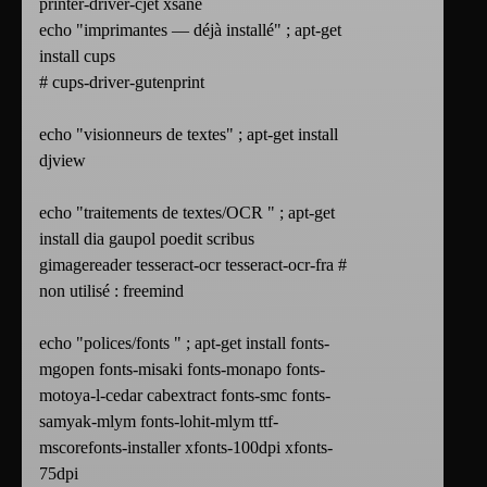
printer-driver-cjet xsane
echo "imprimantes — déjà installé" ; apt-get
install cups
# cups-driver-gutenprint
echo "visionneurs de textes" ; apt-get install
djview
echo "traitements de textes/OCR " ; apt-get
install dia gaupol poedit scribus
gimagereader tesseract-ocr tesseract-ocr-fra #
non utilisé : freemind
echo "polices/fonts " ; apt-get install fonts-
mgopen fonts-misaki fonts-monapo fonts-
motoya-l-cedar cabextract fonts-smc fonts-
samyak-mlym fonts-lohit-mlym ttf-
mscorefonts-installer xfonts-100dpi xfonts-
75dpi