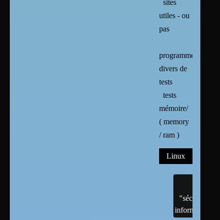
sites
utiles - ou
pas
programmes
divers de
tests
tests
mémoire/
( memory
/ ram )
Linux
"sécurité"
informatique