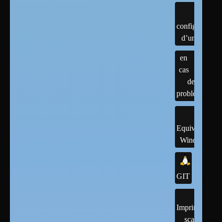
configuration
d’un linux
en
cas
de
problème
Equivalents
Windows
GIT
Imprimantes,
scanner,