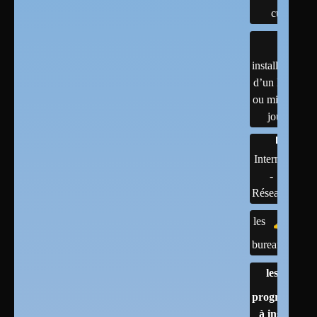
cups
installation
d’un linux
ou mises à
jour
Internet
-
Réseaux
les
bureaux
les
programmes
à installer