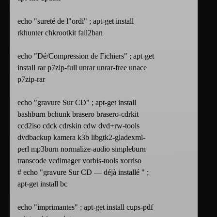
echo "sureté de l"ordi" ; apt-get install
rkhunter chkrootkit fail2ban
echo "Dé/Compression de Fichiers" ; apt-get
install rar p7zip-full unrar unrar-free unace
p7zip-rar
echo "gravure Sur CD" ; apt-get install
bashburn bchunk brasero brasero-cdrkit
ccd2iso cdck cdrskin cdw dvd+rw-tools
dvdbackup kamera k3b libgtk2-gladexml-
perl mp3burn normalize-audio simpleburn
transcode vcdimager vorbis-tools xorriso
# echo "gravure Sur CD — déjà installé " ;
apt-get install bc
echo "imprimantes" ; apt-get install cups-pdf