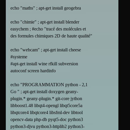
echo "maths" ; apt-get install geogebra
echo "chimie" ; apt-get install blender
easychem ; #echo "tracé des molécules et
des formules chimiques 2D de haute qualité"
echo "webcam" ; apt-get install cheese
#systeme
#apt-get install wine rfkill subversion
autoconf screen hardinfo
echo "PROGRAMMATION python - 2,1
Go " ; apt-get install doxygen geany-
plugin.* geany-plugin.* git-core jython
libboost1.48 libqt4-opengl libqt5core5a
libqtcore4 libqtcore4 libsfml-dev libtool
opencv-data php-db pyqt5-doc python3
python3-djvu python3-httplib2 python3-