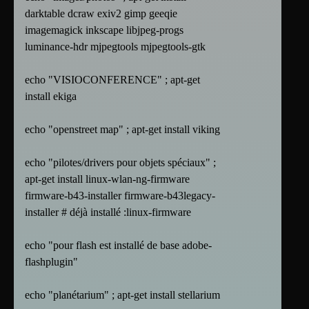
darktable dcraw exiv2 gimp geeqie
imagemagick inkscape libjpeg-progs
luminance-hdr mjpegtools mjpegtools-gtk
echo "VISIOCONFERENCE" ; apt-get
install ekiga
echo "openstreet map" ; apt-get install viking
echo "pilotes/drivers pour objets spéciaux" ;
apt-get install linux-wlan-ng-firmware
firmware-b43-installer firmware-b43legacy-
installer # déjà installé :linux-firmware
echo "pour flash est installé de base adobe-
flashplugin"
echo "planétarium" ; apt-get install stellarium