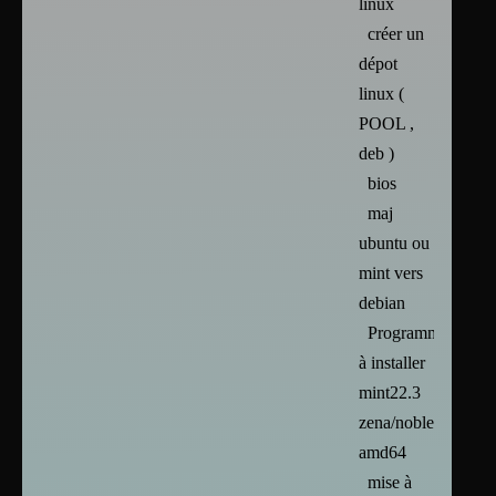
linux
créer un
dépot
linux (
POOL ,
deb )
bios
maj
ubuntu ou
mint vers
debian
Programmes
à installer
mint22.3
zena/noble/trixie/si
amd64
mise à