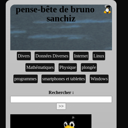
pense-bête de bruno
sanchiz
Divers
Données Diverses
Internet
Linux
Mathématiques
Physique
plongée
programmes
smartphones et tablettes
Windows
Rechercher :