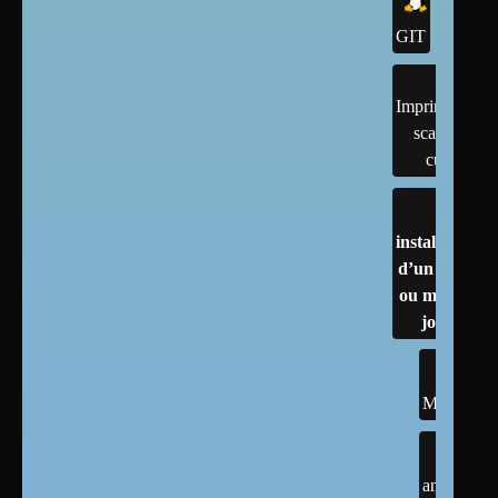
GIT
Imprimantes,
scanner,
cups
installation
d’un linux
ou mises à
jour
MINT
anciennes