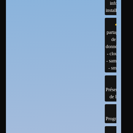
infos et
installations
partage
de
données
- cloud
- samba
- smb
Présentation
de linux
Programmatio