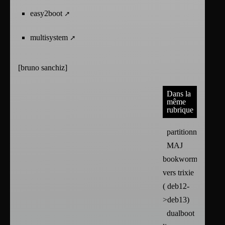
easy2boot
multisystem
[
bruno sanchiz
]
Dans la
même
rubrique
partitionnement
MAJ
bookworm
vers trixie
( deb12-
>deb13)
dualboot