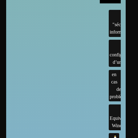
"sécurité"
informatique
configuration
d’un linux
en
cas
de
problème
Equivalents
Windows