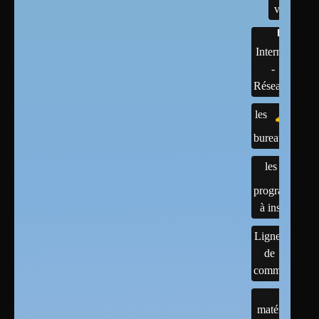
versions
Internet
-
Réseaux
les
bureaux
les
programmes
à installer
Lignes
de
commandes
matériels :