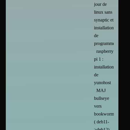
jour de
linux sans
synaptic et
installation
de
programmes
raspberry
pi 1 :
installation
de
yunohost
MAJ
bullseye
vers
bookworm
( deb11-
>deb12)