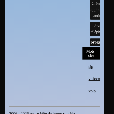
Créer une
application
android
divers
téléphones
programmes
Mots-
clés
sip
visioconférence
voip
2006 - 2026 pense-bête de bruno sanchiz