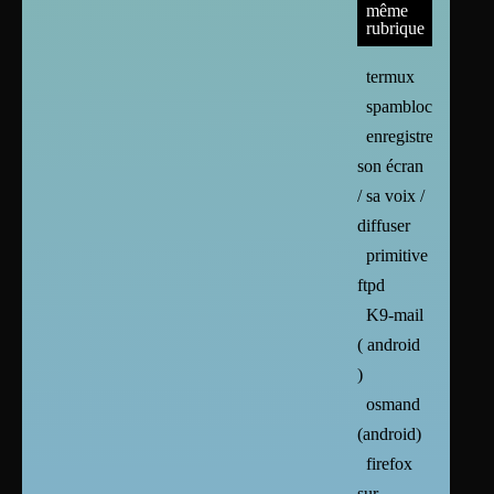
même
rubrique
termux
spamblocker
enregistrer
son écran
/ sa voix /
diffuser
primitive
ftpd
K9-mail
( android
)
osmand
(android)
firefox
sur