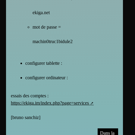
ekiga.net
mot de passe =
machin0truc1bidule2
configurer tablette :
configurer ordinateur :
essais des comptes :
https://ekiga.im/index.php?page=services
[
bruno sanchiz
]
Dans la