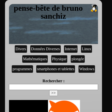
pense-bête de bruno
sanchiz
Divers
Données Diverses
Internet
Linux
Mathématiques
Physique
plongée
programmes
smartphones et tablettes
Windows
Rechercher :