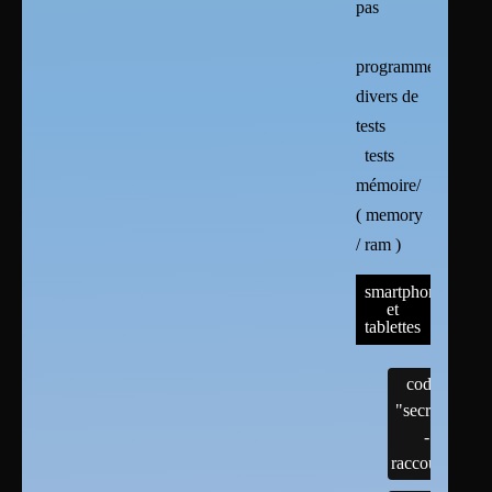
pas
programmes
divers de
tests
tests
mémoire/
( memory
/ ram )
smartphones
et
tablettes
codes
"secrets"
-
raccourcis