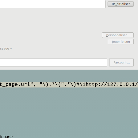
t_page.url", "\).*\(".*\)#\1http://127.0.0.1/
fichage