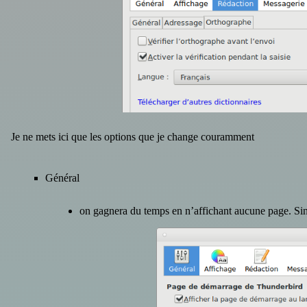
Je ne mets ici que les options que je change couramment
Général
on gagnera du temps en n’affichant aucune page. Sino