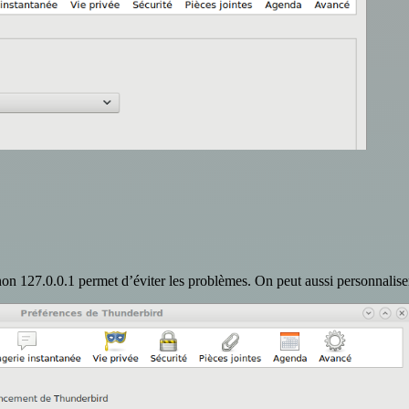
n 127.0.0.1 permet d’éviter les problèmes. On peut aussi personnaliser