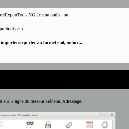
rtExportTools NG ( menu outils , ou
porttools
)
,
importer/exporter au formet eml, imbox...
ets sur la ligne du dessous Général, Adressage...