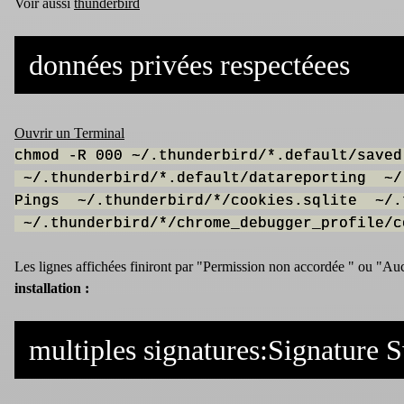
Voir aussi
thunderbird
données privées respectéees
Ouvrir un Terminal
chmod -R 000 ~/.thunderbird/*.default/save
~/.thunderbird/*.default/datareporting ~/
Pings ~/.thunderbird/*/cookies.sqlite ~/.t
~/.thunderbird/*/chrome_debugger_profile/c
Les lignes affichées finiront par "Permission non accordée " ou "Auc
installation :
multiples signatures:Signature 