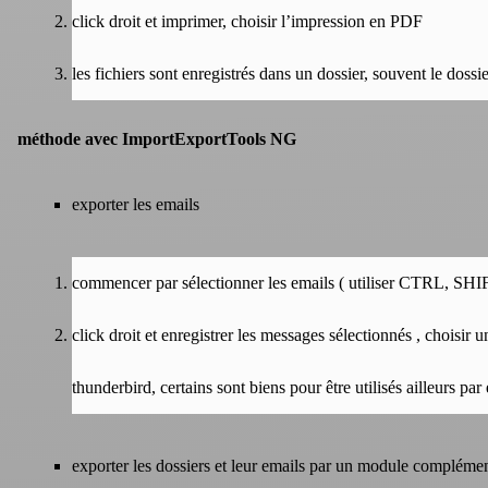
click droit et imprimer, choisir l’impression en PDF
les fichiers sont enregistrés dans un dossier, souvent le doss
méthode avec ImportExportTools NG
exporter les emails
commencer par sélectionner les emails ( utiliser CTRL, SHIFT
click droit et enregistrer les messages sélectionnés , choisir 
thunderbird, certains sont biens pour être utilisés ailleurs pa
exporter les dossiers et leur emails par un module complémen