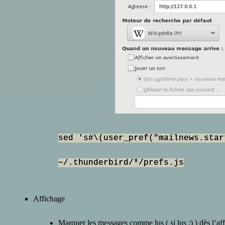
sed 's#\(user_pref("mailnews.star
~/.thunderbird/*/prefs.js
Affichage
Marquer les messages comme lus ( si lus :) ) dès l’af