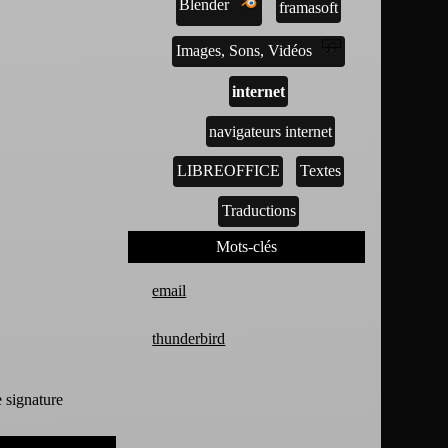
Blender
framasoft
Images, Sons, Vidéos
internet
navigateurs internet
LIBREOFFICE
Textes
Traductions
Mots-clés
email
thunderbird
 signature