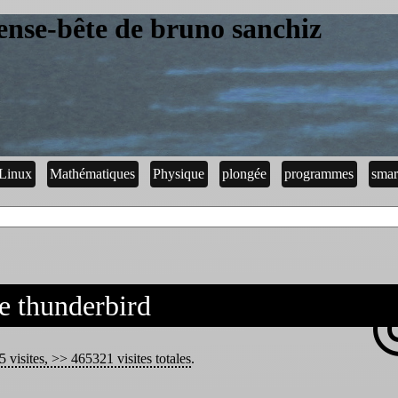
ense-bête de bruno sanchiz
Linux
Mathématiques
Physique
plongée
programmes
smar
e thunderbird
5 visites, >> 465321 visites totales
.