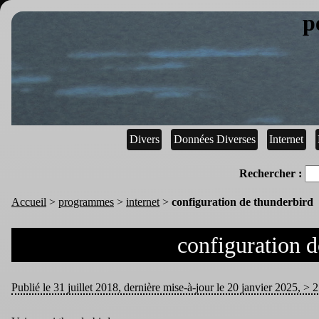
p
Divers
Données Diverses
Internet
Rechercher :
Accueil
>
programmes
>
internet
>
configuration de thunderbird
configuration d
Publié le 31 juillet 2018, dernière mise-à-jour le 20 janvier 2025, > 2