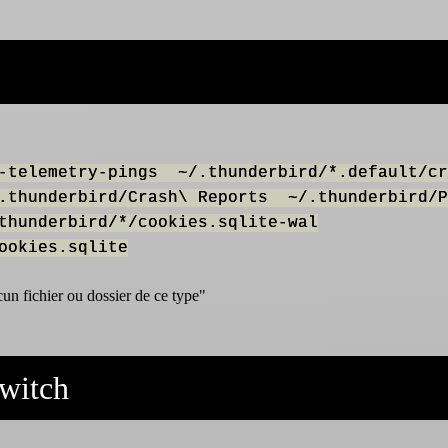
d-telemetry-pings ~/.thunderbird/*.default/cr
.thunderbird/Crash\ Reports ~/.thunderbird/P
hunderbird/*/cookies.sqlite-wal
ookies.sqlite
un fichier ou dossier de ce type"
Switch