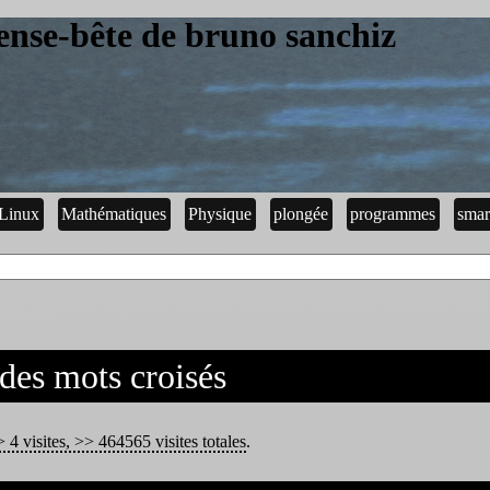
ense-bête de bruno sanchiz
Linux
Mathématiques
Physique
plongée
programmes
smar
 des mots croisés
 4 visites, >> 464565 visites totales
.