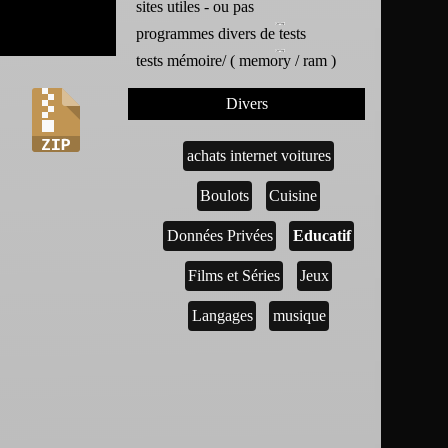
sites utiles - ou pas
programmes divers de tests
tests mémoire/ ( memory / ram )
Divers
achats internet voitures
Boulots
Cuisine
Données Privées
Educatif
Films et Séries
Jeux
Langages
musique