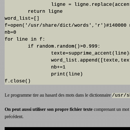
		ligne = ligne.replace(accent[i], sans_accent[i])

	return ligne

word_list=[]

f=open('/usr/share/dict/words','r')#140000 m
nb=0

for line in f:

	if random.random()>0.999:

		texte=supprime_accent(line)#.translate('aaceeeeiouu', 'àâçêééèîôûù')#

		word_list.append([texte,texte])

		nb+=1

		print(line)

f.close()
Le programme tire au hasard des mots dans le dictionnaire
/usr/s
On peut aussi utiliser son propre fichier texte
comprenant un mot p
précédent.