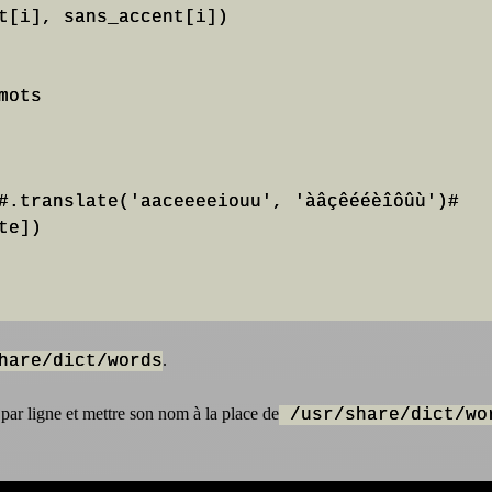
ots

.
hare/dict/words
ar ligne et mettre son nom à la place de
/usr/share/dict/wo