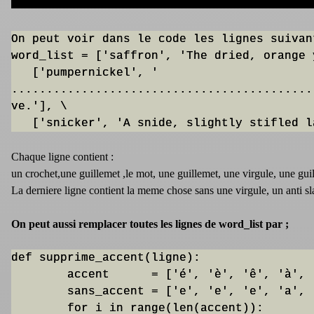
On peut voir dans le code les lignes suivant
word_list = ['saffron', 'The dried, orange 
   ['pumpernickel', '

...........................................
ve.'], \

   ['snicker', 'A snide, slightly stifled 
Chaque ligne contient :
un crochet,une guillemet ,le mot, une guillemet, une virgule, une guil
La derniere ligne contient la meme chose sans une virgule, un anti sla
On peut aussi remplacer toutes les lignes de word_list par ;
def supprime_accent(ligne):

	accent      = ['é', 'è', 'ê', 'à', 'ù', 'û', 'ç', 'ô', 'î', 'ï', 'â']

	sans_accent = ['e', 'e', 'e', 'a', 'u', 'u', 'c', 'o', 'i', 'i', 'a']

	for i in range(len(accent)):
