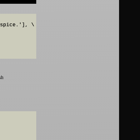
spice.'], \

sh