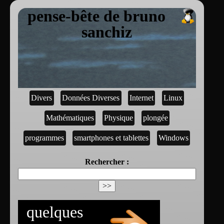
pense-bête de bruno
sanchiz
Divers
Données Diverses
Internet
Linux
Mathématiques
Physique
plongée
programmes
smartphones et tablettes
Windows
Rechercher :
quelques