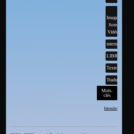
Images,
Sons,
Vidéos
internet
LIBREOFFI
Textes
Traductions
Mots-
clés
blender