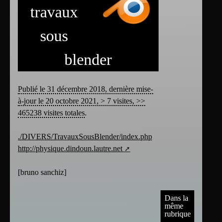
travaux
sous
blender
Publié le 31 décembre 2018, dernière mise-
à-jour le 20 octobre 2021, > 7 visites, >>
465238 visites totales
.
./DIVERS/TravauxSousBlender/index.php
http://physique.dindoun.lautre.net
[
bruno sanchiz
]
Dans la
même
rubrique