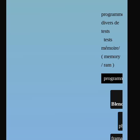
programmes
divers de
tests
tests
mémoire/
( memory
/ ram )
programmes
Blender
photogramé
framasoft