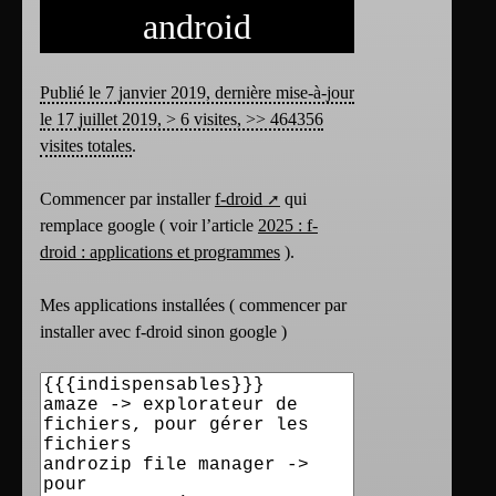
android
Publié le 7 janvier 2019, dernière mise-à-jour
le 17 juillet 2019, > 6 visites, >> 464356
visites totales
.
Commencer par installer
f-droid
qui
remplace google ( voir l’article
2025 : f-
droid : applications et programmes
).
Mes applications installées ( commencer par
installer avec f-droid sinon google )