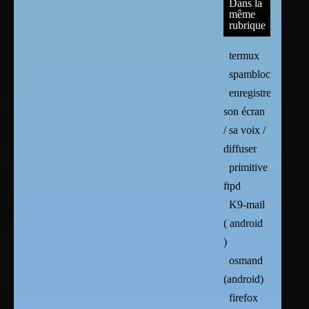
Dans la
même
rubrique
termux
spamblocker
enregistrer
son écran
/ sa voix /
diffuser
primitive
ftpd
K9-mail
( android
)
osmand
(android)
firefox