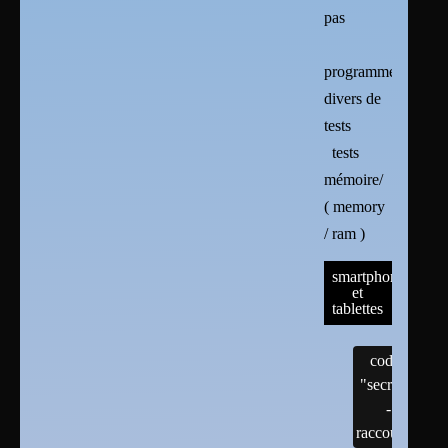
pas
programmes
divers de
tests
tests
mémoire/
( memory
/ ram )
smartphones
et
tablettes
codes
"secrets"
-
raccourcis