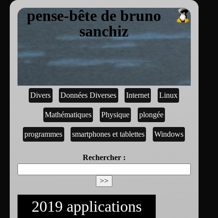
pense-bête de bruno
sanchiz
Divers
Données Diverses
Internet
Linux
Mathématiques
Physique
plongée
programmes
smartphones et tablettes
Windows
Rechercher :
2019 applications