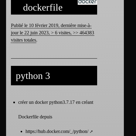
dockerfile
Publié le 10 février 2019, dernière mise-à-
jour le 22 juin 2023, > 6 visites, >> 464383
visites totales
.
python 3
créer un docker python3.7.17 en créant
Dockerfile depuis
https://hub.docker.com/_/python/