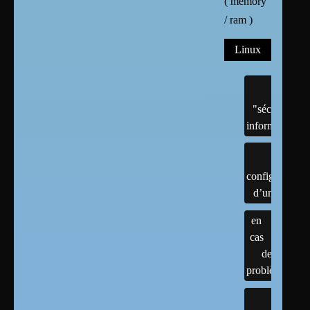
( memory
/ ram )
Linux
"sécurité"
informatique
configuration
d’un linux
en
cas
de
problème