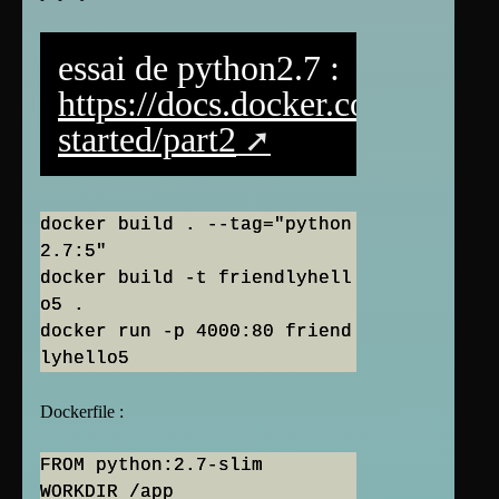
essai de python2.7 :
https://docs.docker.com/get-
started/part2
docker build . --tag="python
2.7:5"
docker build -t friendlyhell
o5 .
docker run -p 4000:80 friend
lyhello5
Dockerfile :
FROM python:2.7-slim
WORKDIR /app