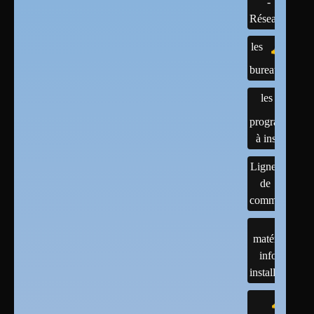
-
Réseaux
les
bureaux
les
programmes
à installer
Lignes
de
commandes
matériels :
infos et
installations