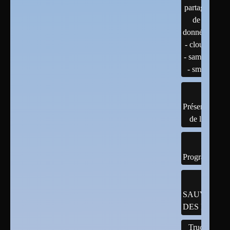
partage
de
données
- cloud
- samba
- smb
Présentation
de linux
Programmatio
SAUVEGAR
DES DONNÉ
Trucs