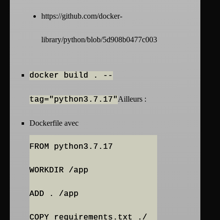
https://github.com/docker-
library/python/blob/5d908b0477c003712550c84ac4d133
docker build . --
Ailleurs :
tag="python3.7.17"
Dockerfile avec
FROM python3.7.17
WORKDIR /app
ADD . /app
COPY requirements.txt ./