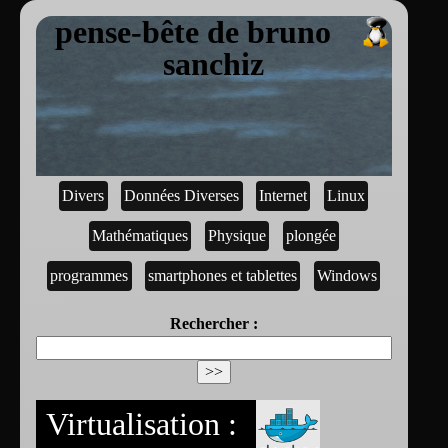
pense-bête de bruno
sanchiz
Divers
Données Diverses
Internet
Linux
Mathématiques
Physique
plongée
programmes
smartphones et tablettes
Windows
Rechercher :
Virtualisation :