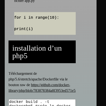
fichier app.py
for i in range(10):
installation d’un
php5
Téléchargement de
php/5.6/stretch/apache/Dockerfile via le
bouton raw de
https://github.com/docker-
library/php/blob/783878384a8f3953ed571e5a34ba0fe546726c85/5