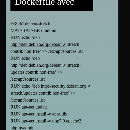
Dockerfile avec
FROM debian:stretch
MAINTAINER dindoun
RUN echo ’deb
http://deb.debian.org/debian
stretch
contrib non-free’ >> /etc/apt/sources.list
RUN echo ’deb
http://deb.debian.org/debian
stretch-
updates contrib non-free’ >>
/etc/apt/sources.list
RUN echo ’deb
http://security.debian.org
stretch/updates contrib non-free’ >>
/etc/apt/sources.list
RUN apt-get update
RUN apt-get install -y apt-utils
RUN apt-get install -y php7.0 apache2
phpmyadmin