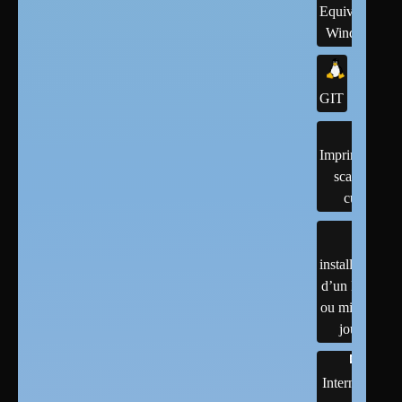
Equivalents
Windows
GIT
Imprimantes,
scanner,
cups
installation
d’un linux
ou mises à
jour
Internet