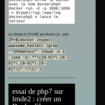
on obtient le NAME par docker ps , puis
IP=$(docker inspect
awesome_haslett |grep
'"IPAddress"' |head -n 1
|sed 's/.*"\([0-9]*\.[0-
9]*\.[0-9]*\.[0-
9]*\)".*/\1/')
essai de php7 sur
lmde2 : créer un