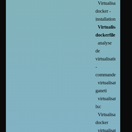
Virtualisation :
docker -
installation
Virtualisation :
dockerfile
analyse
de
virtualisation
-
commandes
virtualisation :
ganeti
virtualisation :
lxc
Virtualisation :
docker
virtualisation :