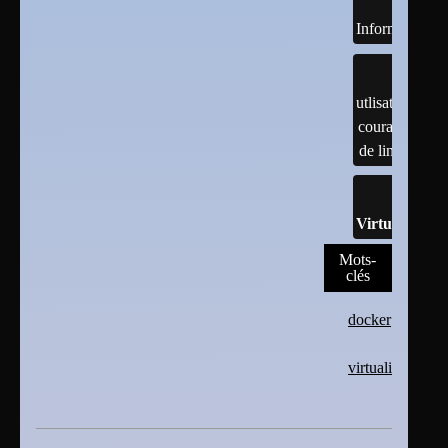
Informatiques
utlisation
courante
de linux
Virtualisatio
Mots-
clés
docker
virtualisation