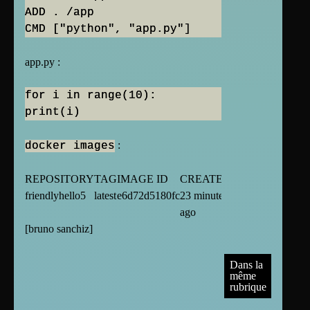
ADD . /app
CMD ["python", "app.py"]
app.py :
for i in range(10):
print(i)
:
docker images
REPOSITORY
TAG
IMAGE ID
CREATED
SIZE
friendlyhello5
latest
e6d72d5180fc
23 minutes
182
ago
MB
[
bruno sanchiz
]
Dans la
même
rubrique