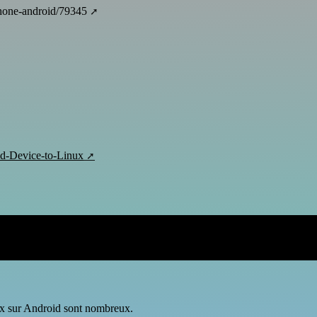
phone-android/79345
id-Device-to-Linux
nux sur Android sont nombreux.