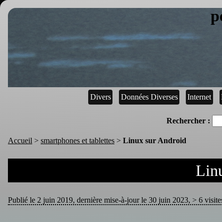
p
Divers
Données Diverses
Internet
Rechercher :
Accueil
>
smartphones et tablettes
>
Linux sur Android
Lin
Publié le 2 juin 2019, dernière mise-à-jour le 30 juin 2023, > 6 visite