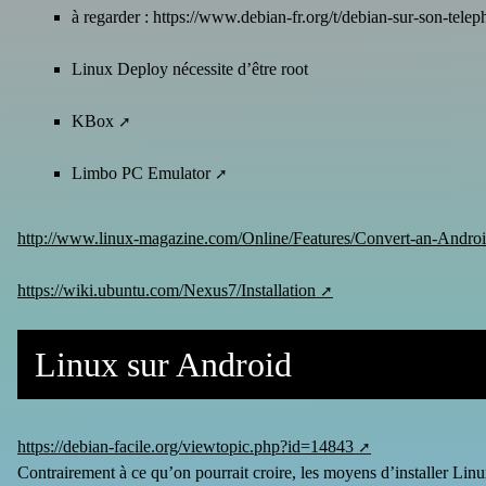
à regarder :
https://www.debian-fr.org/t/debian-sur-son-tele
Linux Deploy nécessite d’être root
KBox
Limbo PC Emulator
http://www.linux-magazine.com/Online/Features/Convert-an-Andro
https://wiki.ubuntu.com/Nexus7/Installation
Linux sur Android
https://debian-facile.org/viewtopic.php?id=14843
Contrairement à ce qu’on pourrait croire, les moyens d’installer Li