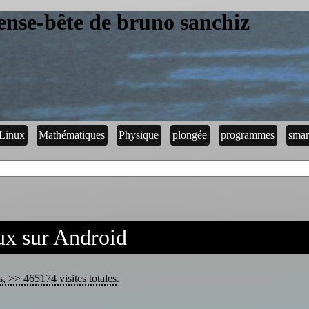
ense-bête de bruno sanchiz
Linux
Mathématiques
Physique
plongée
programmes
smar
ux sur Android
s, >> 465174 visites totales
.