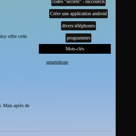
codes "secrets" - raccourcis
Créer une application android
divers téléphones
loy offre cette
programmes
Mots-clés
smartphone
r. Mais après de