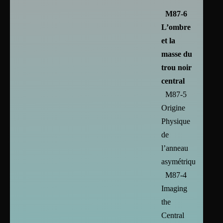
M87-6
L’ombre
et la
masse du
trou noir
central
M87-5
Origine
Physique
de
l’anneau
asymétrique
M87-4
Imaging
the
Central