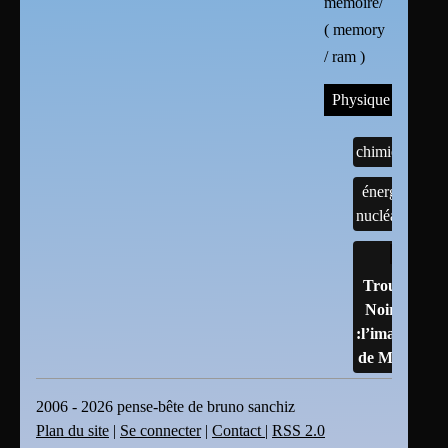
mémoire/
( memory
/ ram )
Physique
chimie
énergie
nucléaire
Trous
Noirs
:l’image
de M87
2006 - 2026 pense-bête de bruno sanchiz
Plan du site
|
Se connecter
|
Contact
|
RSS 2.0