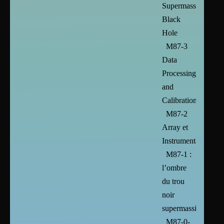
Supermassive
Black
Hole
M87-3
Data
Processing
and
Calibration
M87-2
Array et
Instrumentation
M87-1 :
l’ombre
du trou
noir
supermassif
M87-0-