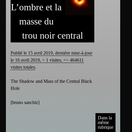
L’ombre et la
masse du
trou noir central
Publié le 15 avril 2019, dernière mise-à-jour
le 16 avril 2019, > 1 visites, >> 464611
visites totales
.
The Shadow and Mass of the Central Black
Hole
[
bruno sanchiz
]
Dans la
même
rubrique