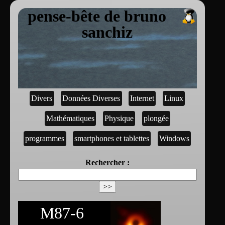
pense-bête de bruno
sanchiz
Divers
Données Diverses
Internet
Linux
Mathématiques
Physique
plongée
programmes
smartphones et tablettes
Windows
Rechercher :
M87-6