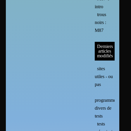
intro
trous
noirs :
M87
Derniers
articles
modifiés
sites
utiles - ou
pas
programmes
divers de
tests
tests