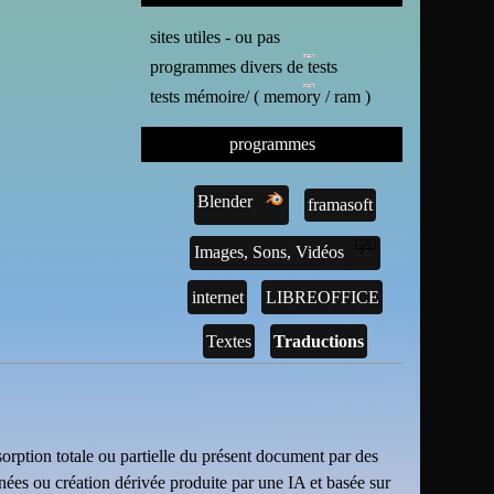
sites utiles - ou pas
programmes divers de tests
tests mémoire/ ( memory / ram )
programmes
Blender
framasoft
Images, Sons, Vidéos
internet
LIBREOFFICE
Textes
Traductions
sorption totale ou partielle du présent document par des
nnées ou création dérivée produite par une IA et basée sur