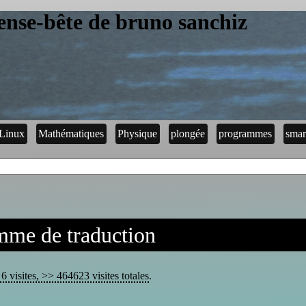
ense-bête de bruno sanchiz
Linux
Mathématiques
Physique
plongée
programmes
smar
mme de traduction
6 visites, >> 464623 visites totales
.