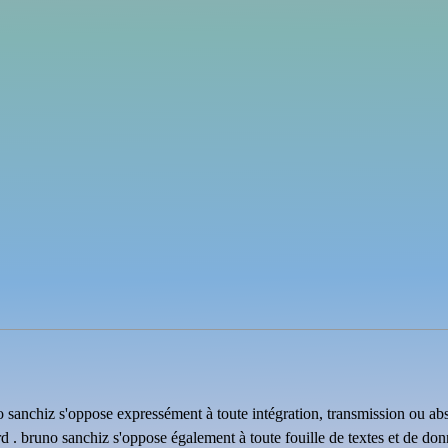
uno sanchiz s'oppose expressément à toute intégration, transmission ou ab
rd . bruno sanchiz s'oppose également à toute fouille de textes et de do