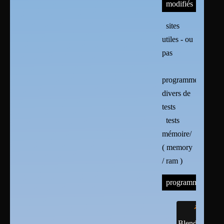
modifiés
sites
utiles - ou
pas
programmes
divers de
tests
tests
mémoire/
( memory
/ ram )
programmes
Blender