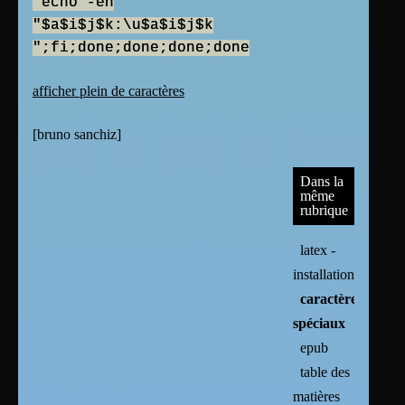
echo -en
"$a$i$j$k:\u$a$i$j$k
";fi;done;done;done;done
afficher plein de caractères
[
bruno sanchiz
]
Dans la
même
rubrique
latex -
installation
caractères
spéciaux
epub
table des
matières