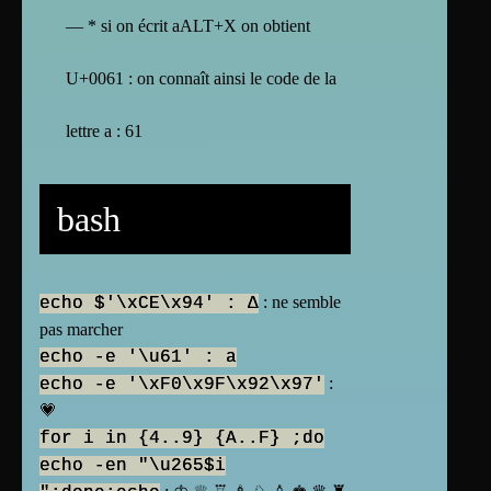
— * si on écrit aALT+X on obtient
U+0061 : on connaît ainsi le code de la
lettre a : 61
bash
: ne semble
echo $'\xCE\x94' : Δ
pas marcher
echo -e '\u61' : a
:
echo -e '\xF0\x9F\x92\x97'
💗
for i in {4..9} {A..F} ;do
echo -en "\u265$i