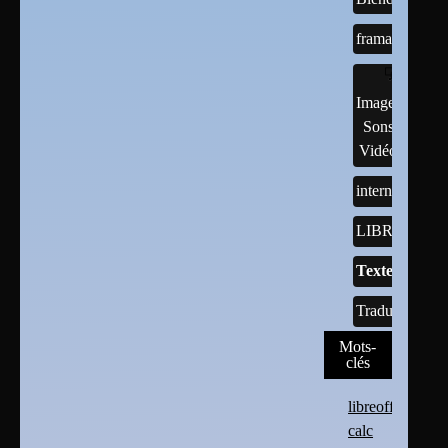
framasoft
Images,
Sons,
Vidéos
internet
LIBREOFFI
Textes
Traductions
Mots-
clés
libreoffice
calc