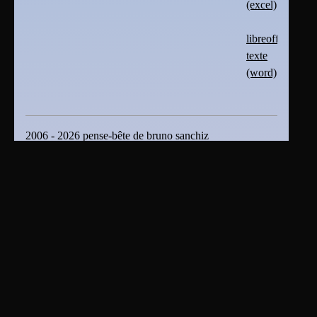
(excel)
libreoffice
texte
(word)
2006 - 2026 pense-bête de bruno sanchiz
Plan du site
|
Se connecter
|
Contact
|
RSS 2.0
En tant que titulaire des droits d’auteur ou distributeur
autorisé, bruno sanchiz s'oppose expressément à toute
intégration, transmission ou absorption totale ou partielle
du présent document par des moteurs ou algorithmes
d’Intelligence Artificielle (IA) sans son accord . bruno
sanchiz s'oppose également à toute fouille de textes et
de données ou création dérivée produite par une IA et
basée sur le présent document sans son accord.