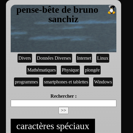
pense-bête de bruno
sanchiz
Divers
Données Diverses
Internet
Linux
Mathématiques
Physique
plongée
programmes
smartphones et tablettes
Windows
Rechercher :
caractères spéciaux