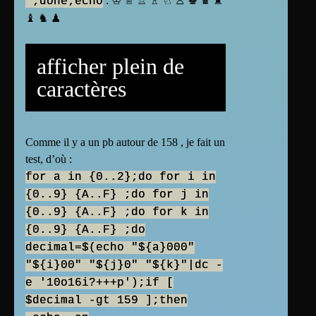
: ♔ ♕ ♖ ♗ ♘ ♙ ♚ ♛ ♜
";done;echo
♝ ♞ ♟
afficher plein de
caractères
Comme il y a un pb autour de 158 , je fait un
test, d’où :
for a in {0..2};do for i in
{0..9} {A..F} ;do for j in
{0..9} {A..F} ;do for k in
{0..9} {A..F} ;do
decimal=$(echo "${a}000"
"${i}00" "${j}0" "${k}"|dc -
e '10o16i?+++p');if [
$decimal -gt 159 ];then