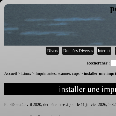
p
Divers
Données Diverses
Internet
Rechercher :
Accueil
>
Linux
>
Imprimantes, scanner, cups
>
installer une i
installer une i
Publié le 24 avril 2020, dernière mise-à-jour le 11 janvier 2026, > 32