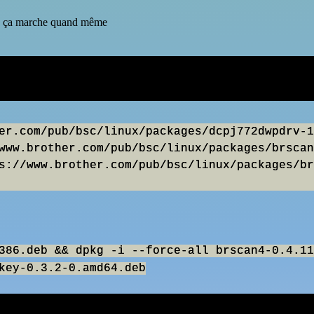
ais ça marche quand même
er.com/pub/bsc/linux/packages/dcpj772dwpdrv-1
www.brother.com/pub/bsc/linux/packages/brscan
s://www.brother.com/pub/bsc/linux/packages/br
386.deb && dpkg -i --force-all brscan4-0.4.11
key-0.3.2-0.amd64.deb