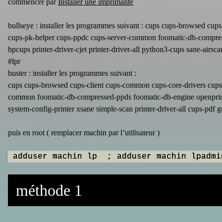
commencer par
Installer une imprimante
bullseye : installer les programmes suivant : cups cups-browsed cups
cups-pk-helper cups-ppdc cups-server-common foomatic-db-compresse
hpcups printer-driver-cjet printer-driver-all python3-cups sane-airsc
#lpr
buster : installer les programmes suivant :
cups cups-browsed cups-client cups-common cups-core-drivers cups-d
common foomatic-db-compressed-ppds foomatic-db-engine openprinting
system-config-printer xsane simple-scan printer-driver-all cups-pdf g
puis en root ( remplacer machin par l’utilisateur )
 adduser machin lp  ; adduser machin lpadmi
méthode 1