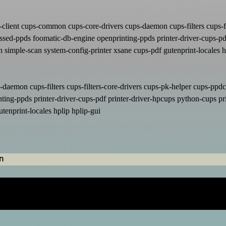
-client cups-common cups-core-drivers cups-daemon cups-filters cups-fi
d-ppds foomatic-db-engine openprinting-ppds printer-driver-cups-pdf 
an simple-scan system-config-printer xsane cups-pdf gutenprint-locales h
aemon cups-filters cups-filters-core-drivers cups-pk-helper cups-ppdc
-ppds printer-driver-cups-pdf printer-driver-hpcups python-cups prin
utenprint-locales hplip hplip-gui
n