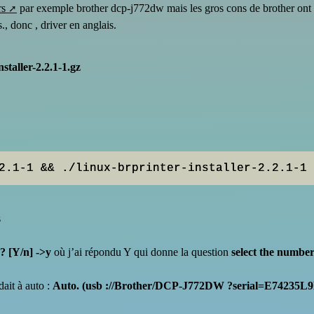
rs
par exemple brother dcp-j772dw mais les gros cons de brother on
., donc , driver en anglais.
nstaller-2.2.1-1.gz
2.1-1 && ./linux-brprinter-installer-2.2.1-1
s
? [Y/n] ->y
où j’ai répondu Y qui donne la question
select the number
ait à auto :
Auto. (usb ://Brother/DCP-J772DW ?serial=E74235L