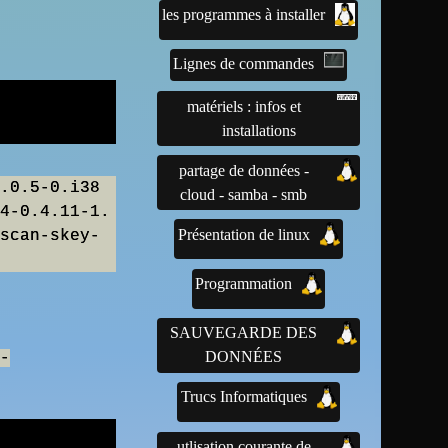
les programmes à installer
Lignes de commandes
matériels : infos et
installations
partage de données -
.0.5-0.i38
cloud - samba - smb
4-0.4.11-1.
Présentation de linux
scan-skey-
Programmation
SAUVEGARDE DES
DONNÉES
-
Trucs Informatiques
utlisation courante de