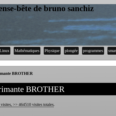
ense-bête de bruno sanchiz
Linux
Mathématiques
Physique
plongée
programmes
smar
mprimante BROTHER
mprimante BROTHER
 visites, >> 464510 visites totales
.