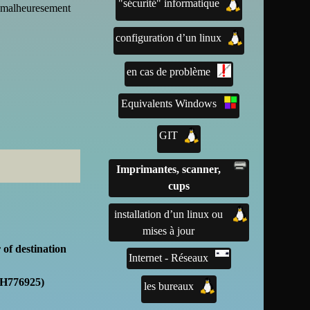
"sécurité" informatique
t malheuresement
configuration d’un linux
en cas de problème
Equivalents Windows
GIT
Imprimantes, scanner,
cups
installation d’un linux ou
mises à jour
 of destination
Internet - Réseaux
9H776925)
les bureaux