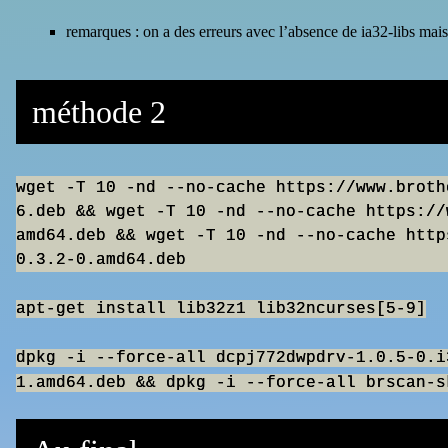
remarques : on a des erreurs avec l’absence de ia32-libs m
méthode 2
wget -T 10 -nd --no-cache https://www.broth
6.deb && wget -T 10 -nd --no-cache https://
amd64.deb && wget -T 10 -nd --no-cache http
0.3.2-0.amd64.deb
apt-get install lib32z1 lib32ncurses[5-9]
dpkg -i --force-all dcpj772dwpdrv-1.0.5-0.i
1.amd64.deb && dpkg -i --force-all brscan-s