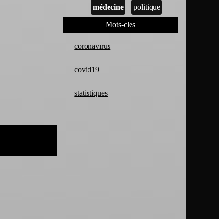
médecine
politique
Mots-clés
coronavirus
covid19
statistiques