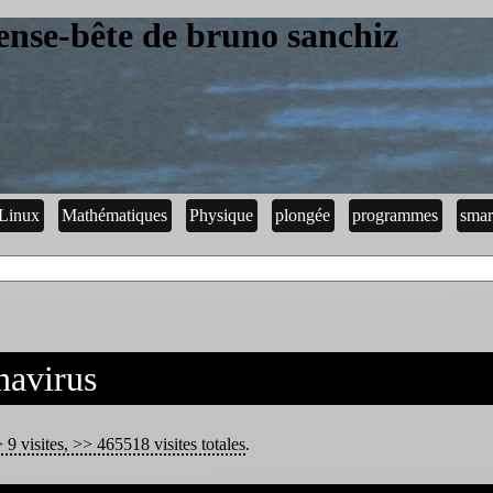
ense-bête de bruno sanchiz
Linux
Mathématiques
Physique
plongée
programmes
smar
navirus
 9 visites, >> 465518 visites totales
.