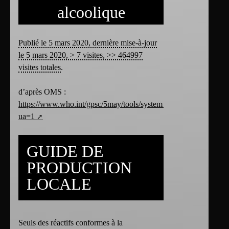
alcoolique
Publié le 5 mars 2020, dernière mise-à-jour
le 5 mars 2020, > 7 visites, >> 464997
visites totales
.
d’après OMS :
https://www.who.int/gpsc/5may/tools/system_change/guide_prod
ua=1
GUIDE DE
PRODUCTION
LOCALE
Seuls des réactifs conformes à la