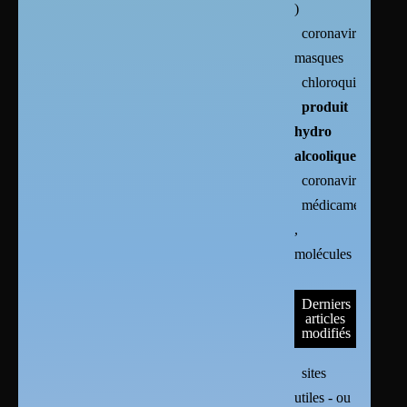
)
coronavirus :
masques
chloroquine
produit
hydro
alcoolique
coronavirus
médicaments
,
molécules
Derniers
articles
modifiés
sites
utiles - ou