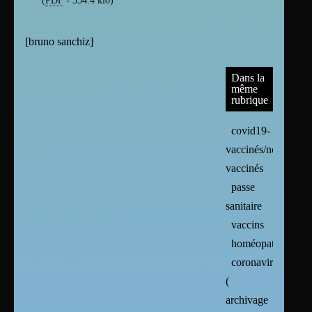
[
bruno sanchiz
]
Dans la
même
rubrique
covid19-
vaccinés/non
vaccinés
passe
sanitaire
vaccins
homéopathie
coronavirus
(
archivage