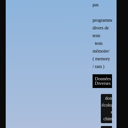
pas
programmes
divers de
tests
tests
mémoire/
( memory
/ ram )
Données
Diverses
données
écologiques
et
chimiques