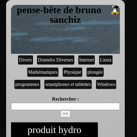
pense-bête de bruno
sanchiz
Divers
Données Diverses
Internet
Linux
Mathématiques
Physique
plongée
programmes
smartphones et tablettes
Windows
Rechercher :
produit hydro