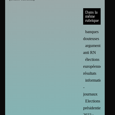
Dans la
même
rubrique
banques
douteuses
arguments
anti RN
élections
européennes :
résultats
informations
-
journaux
Elections
présidentielles
2022 :