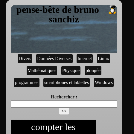
pense-bête de bruno
sanchiz
Divers
Données Diverses
Internet
Linux
Mathématiques
Physique
plongée
programmes
smartphones et tablettes
Windows
Rechercher :
compter les