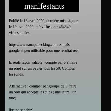
manifestants
Publié le 16 avril 2020, dernière mise-à-jour
le 19 avril 2020, > 9 visites, >> 464340
visites totales
.
https://www.mapchecking.com
mais
google et peu utilisable pour une résultat réel
la seule façon valable : compte par 5 et faire
un rond sur un papier tous les 50. Compter
les ronds.
Alternative : comtper par groupe de 5, faire
un ordi qui accepte les clics ( une lettre , un
truc)
[
bruno sanchiz
]