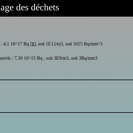
kage des déchets
s : 4,1 10^17 Bq
[
1
]
, soit 1E12/m3, soit 1025 Bq/mm^3
cquerels : 7,39 10^15 Bq , soit 3E9/m3, soit 3Bq/mm3