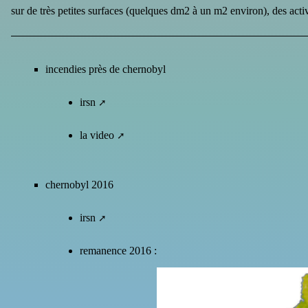
sur de très petites surfaces (quelques dm2 à un m2 environ), des act
incendies près de chernobyl
irsn
la video
chernobyl 2016
irsn
remanence 2016 :