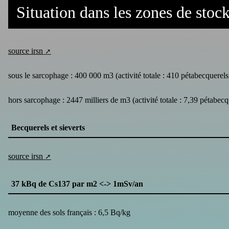
Situation dans les zones de stoc
source irsn
sous le sarcophage : 400 000 m3 (activité totale : 410 pétabecquerel
hors sarcophage : 2447 milliers de m3 (activité totale : 7,39 pétabe
Becquerels et sieverts
source irsn
37 kBq de Cs137 par m2 <-> 1mSv/an
moyenne des sols français : 6,5 Bq/kg