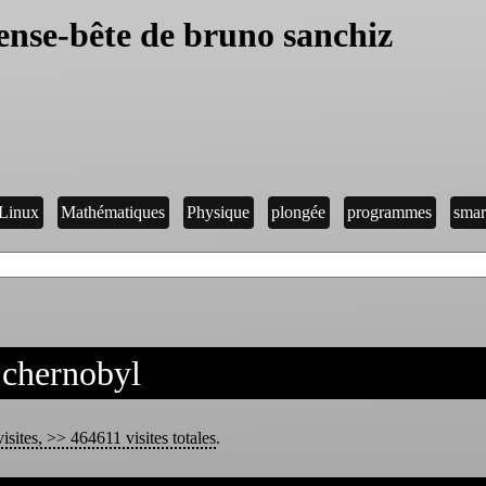
ense-bête de bruno sanchiz
Linux
Mathématiques
Physique
plongée
programmes
smar
chernobyl
isites, >> 464611 visites totales
.