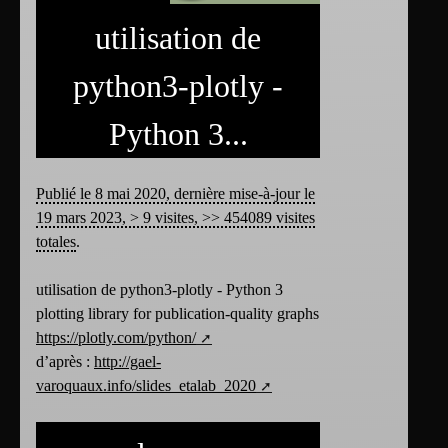
utilisation de
python3-plotly -
Python 3...
Publié le 8 mai 2020, dernière mise-à-jour le
19 mars 2023, > 9 visites, >> 454089 visites
totales
.
utilisation de python3-plotly - Python 3
plotting library for publication-quality graphs
https://plotly.com/python/
d’après :
http://gael-
varoquaux.info/slides_etalab_2020