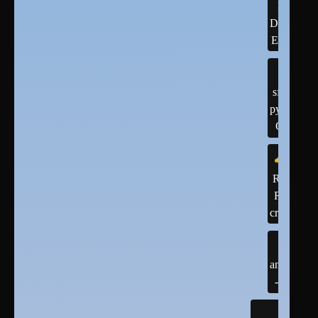
Integrate
Developm
Environm
sfml -
python
C++
R ,
R-
cran
android
- java