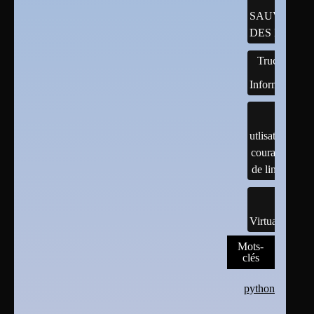
SAUVEGAR
DES DONNÉ
Trucs
Informatiques
utlisation
courante
de linux
Virtualisation
Mots-
clés
python