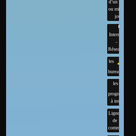
d’un linux
ou mises à
jour
Internet
-
Réseaux
les
bureaux
les
programmes
à installer
Lignes
de
commandes