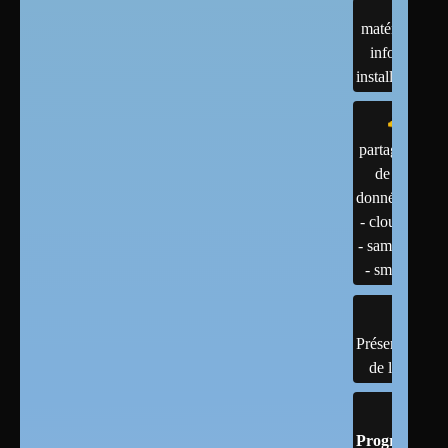
matériels :
infos et
installations
partage
de
données
- cloud
- samba
- smb
Présentation
de linux
Programmati