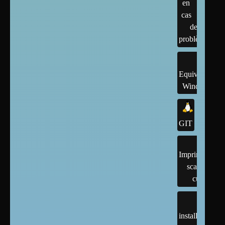
en
cas
de
problème
Equivalents
Windows
GIT
Imprimantes,
scanner,
cups
installation