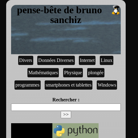
pense-bête de bruno
sanchiz
Divers
Données Diverses
Internet
Linux
Mathématiques
Physique
plongée
programmes
smartphones et tablettes
Windows
Rechercher :