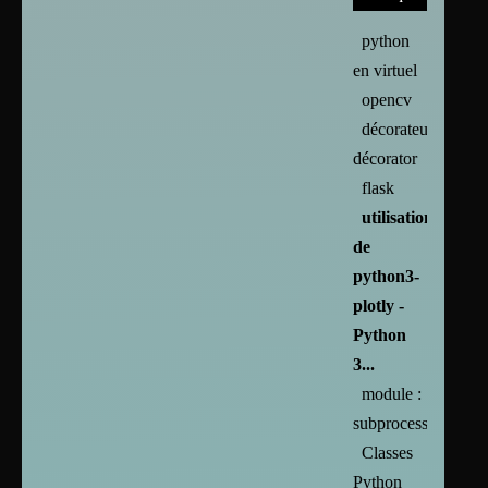
python
en virtuel
opencv
décorateur
décorator
flask
utilisation
de
python3-
plotly -
Python
3...
module :
subprocess
Classes
Python