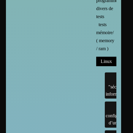
programmes
divers de
tests
tests
mémoire/
( memory
/ ram )
Linux
"sécurité"
informatique
configuration
d’un linux