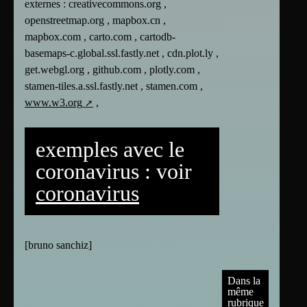
externes : creativecommons.org ,
openstreetmap.org , mapbox.cn ,
mapbox.com , carto.com , cartodb-
basemaps-c.global.ssl.fastly.net , cdn.plot.ly ,
get.webgl.org , github.com , plotly.com ,
stamen-tiles.a.ssl.fastly.net , stamen.com ,
www.w3.org
,
exemples avec le
coronavirus : voir
coronavirus
[
bruno sanchiz
]
Dans la
même
rubrique