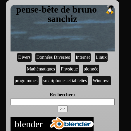
pense-bête de bruno
sanchiz
Divers
Données Diverses
Internet
Linux
Mathématiques
Physique
plongée
programmes
smartphones et tablettes
Windows
Rechercher :
blender