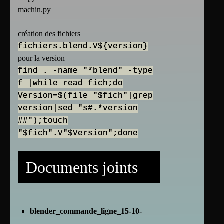
machin.py
création des fichiers
fichiers.blend.V${version}
pour la version
find . -name "*blend" -type
f |while read fich;do
Version=$(file "$fich"|grep
version|sed "s#.*version
##");touch
"$fich".V"$Version";done
Documents joints
blender_commande_ligne_15-10-