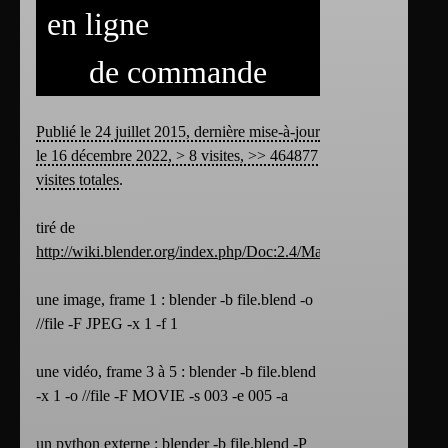
en ligne
de commande
Publié le 24 juillet 2015, dernière mise-à-jour
le 16 décembre 2022, > 8 visites, >> 464877
visites totales
.
tiré de
http://wiki.blender.org/index.php/Doc:2.4/Manual/Render/Com
une image, frame 1 : blender -b file.blend -o
//file -F JPEG -x 1 -f 1
une vidéo, frame 3 à 5 : blender -b file.blend
-x 1 -o //file -F MOVIE -s 003 -e 005 -a
un python externe : blender -b file.blend -P