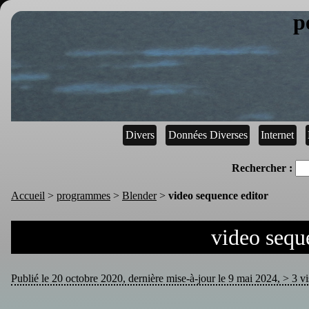
p
Divers
Données Diverses
Internet
Rechercher :
Accueil
>
programmes
>
Blender
>
video sequence editor
video sequ
Publié le 20 octobre 2020, dernière mise-à-jour le 9 mai 2024, > 3 vis