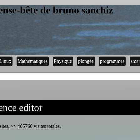
ense-bête de bruno sanchiz
Linux
Mathématiques
Physique
plongée
programmes
smar
ence editor
ites, >> 465760 visites totales
.