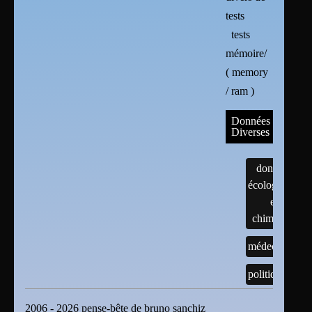
tests
tests
mémoire/
( memory
/ ram )
Données
Diverses
données
écologiques
et
chimiques
médecine
politique
2006 - 2026 pense-bête de bruno sanchiz