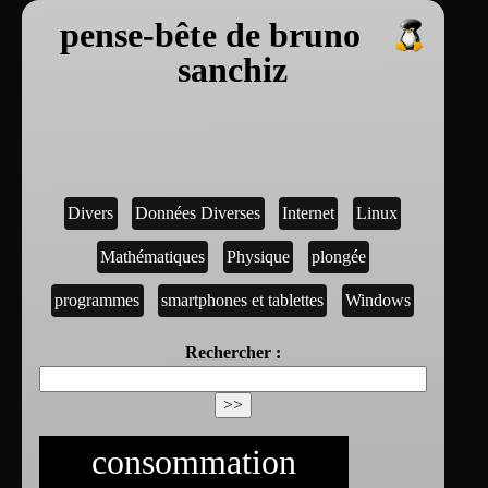
pense-bête de bruno
sanchiz
Divers
Données Diverses
Internet
Linux
Mathématiques
Physique
plongée
programmes
smartphones et tablettes
Windows
Rechercher :
consommation