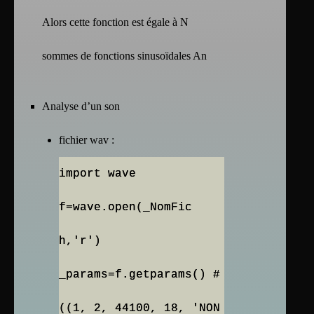
Alors cette fonction est égale à N
sommes de fonctions sinusoïdales An
Analyse d’un son
fichier wav :
import wave
f=wave.open(_NomFic
h,'r')
_params=f.getparams() #
((1, 2, 44100, 18, 'NON