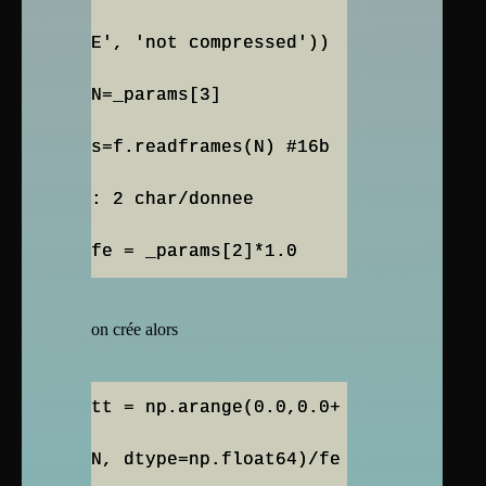
E', 'not compressed'))
N=_params[3]
s=f.readframes(N) #16b
: 2 char/donnee
fe = _params[2]*1.0
on crée alors
tt = np.arange(0.0,0.0+
N, dtype=np.float64)/fe