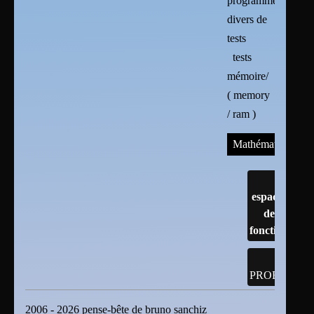
programmes
divers de
tests
tests
mémoire/
( memory
/ ram )
Mathématiques
espaces
de
fonction
PROBABILI
2006 - 2026 pense-bête de bruno sanchiz