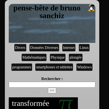
pense-bête de bruno
sanchiz
Divers
Données Diverses
Internet
Linux
Mathématiques
Physique
plongée
programmes
smartphones et tablettes
Windows
Rechercher :
transformée