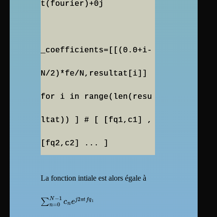
t(fourier)+0j
_coefficients=[[(0.0+i-
N/2)*fe/N,resultat[i]]
for i in range(len(resu
ltat)) ] # [ [fq1,c1] ,
[fq2,c2] ... ]
La fonction intiale est alors égale à
∑
n
=
0
N
−
1
c
n
e
j
2
π
t
f
q
1