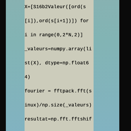
X=[S16b2Valeur([ord(s
[i]),ord(s[i+1])]) for
i in range(0,2*N,2)]
_valeurs=numpy.array(li
st(X), dtype=np.float6
4)
fourier = fftpack.fft(s
inux)/np.size(_valeurs)
resultat=np.fft.fftshif