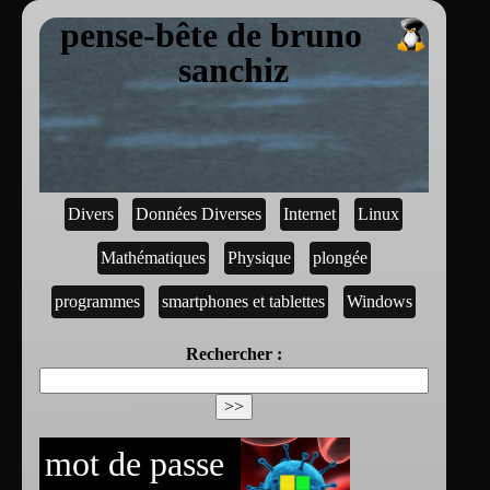
pense-bête de bruno
sanchiz
Divers
Données Diverses
Internet
Linux
Mathématiques
Physique
plongée
programmes
smartphones et tablettes
Windows
Rechercher :
mot de passe