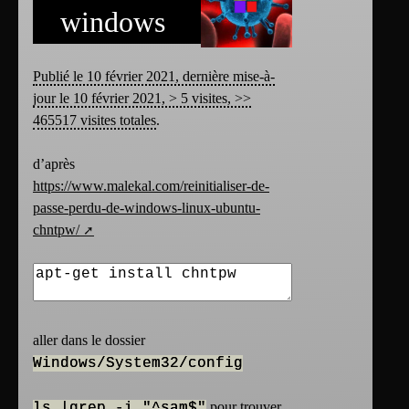
windows
Publié le 10 février 2021, dernière mise-à-
jour le 10 février 2021, > 5 visites, >>
465517 visites totales
.
d’après
https://www.malekal.com/reinitialiser-de-
passe-perdu-de-windows-linux-ubuntu-
chntpw/
aller dans le dossier
Windows/System32/config
pour trouver
ls |grep -i "^sam$"