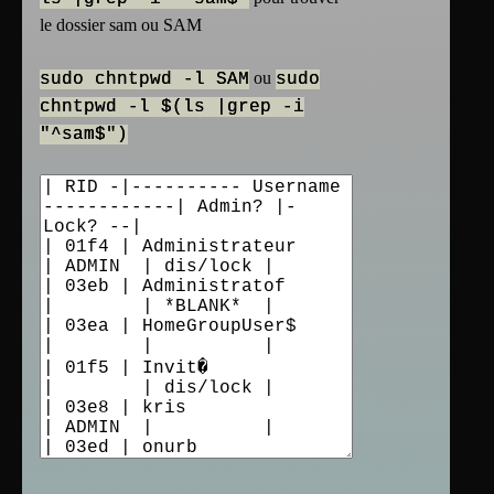
le dossier sam ou SAM
ou
sudo chntpwd -l SAM
sudo
chntpwd -l $(ls |grep -i
"^sam$")