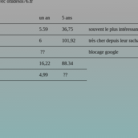
ec ofildesoi76.fr
un an
5 ans
5.59
36,75
souvent le plus intéressan
6
101,92
très cher depuis leur rach
??
blocage google
16,22
88.34
4,99
??