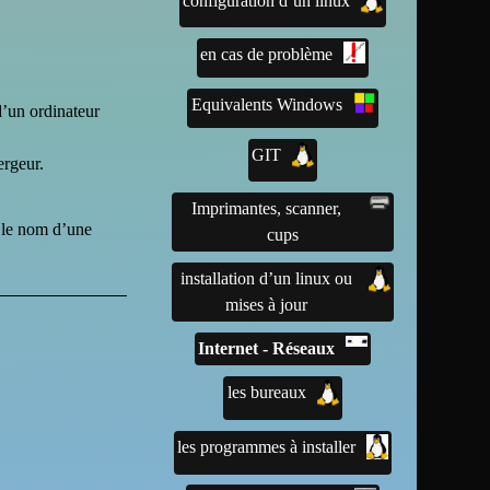
configuration d’un linux
en cas de problème
Equivalents Windows
d’un ordinateur
GIT
ergeur.
Imprimantes, scanner,
s le nom d’une
cups
installation d’un linux ou
mises à jour
Internet - Réseaux
les bureaux
les programmes à installer