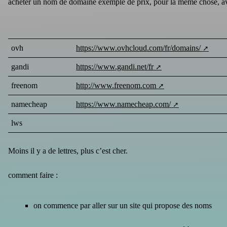
acheter un nom de domaine exemple de prix, pour la même chose, av
ovh
https://www.ovhcloud.com/fr/domains/
gandi
https://www.gandi.net/fr
freenom
http://www.freenom.com
namecheap
https://www.namecheap.com/
lws
Moins il y a de lettres, plus c’est cher.
comment faire :
on commence par aller sur un site qui propose des noms