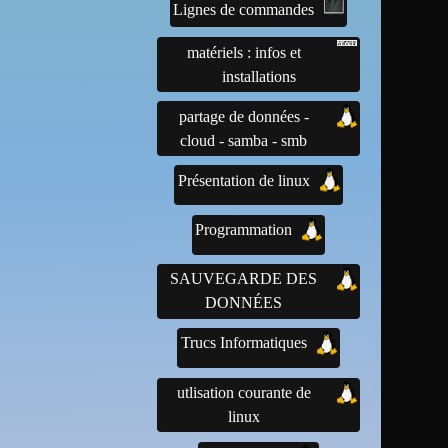
Lignes de commandes
matériels : infos et
installations
partage de données -
cloud - samba - smb
Présentation de linux
Programmation
SAUVEGARDE DES
DONNÉES
Trucs Informatiques
utlisation courante de
linux