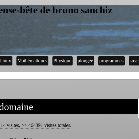
ense-bête de bruno sanchiz
Linux
Mathématiques
Physique
plongée
programmes
smar
 domaine
14 visites, >> 464391 visites totales
.