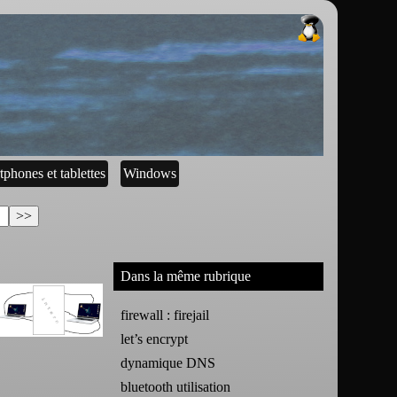
tphones et tablettes
Windows
Dans la même rubrique
firewall : firejail
let’s encrypt
dynamique DNS
bluetooth utilisation