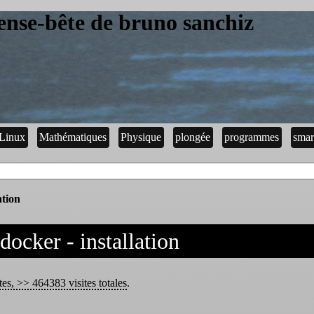
ense-bête de bruno sanchiz
Linux
Mathématiques
Physique
plongée
programmes
smar
ation
 docker - installation
tes, >> 464383 visites totales
.