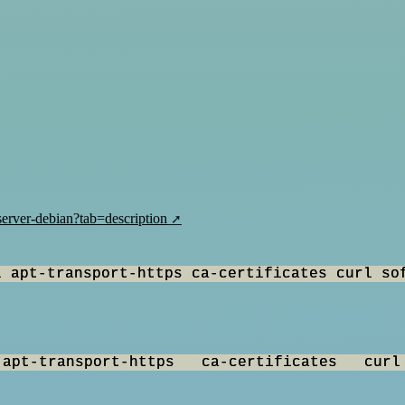
server-debian?tab=description
l apt-transport-https ca-certificates curl so
 apt-transport-https ca-certificates cur