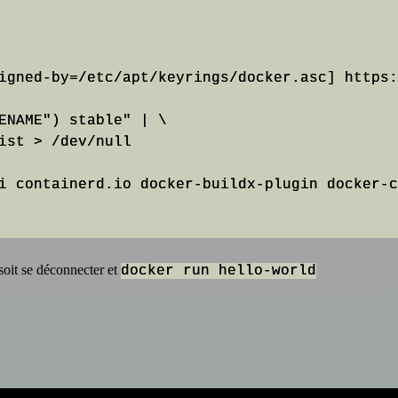
i containerd.io docker-buildx-plugin docker-c
 soit se déconnecter et
docker run hello-world