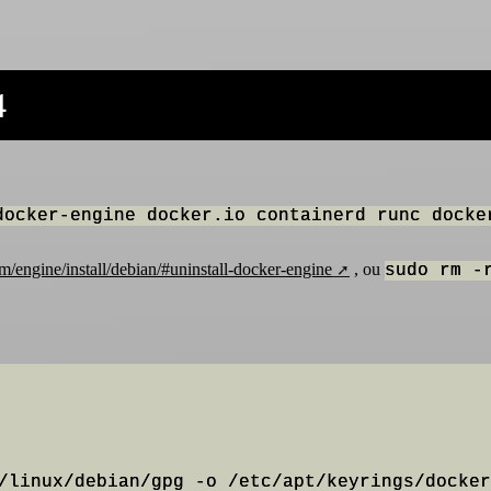
4
docker-engine docker.io containerd runc docke
om/engine/install/debian/#uninstall-docker-engine
, ou
sudo rm -
/linux/debian/gpg -o /etc/apt/keyrings/docker