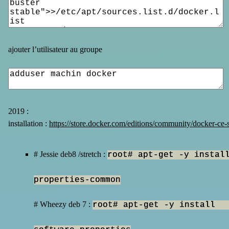
ajouter l’utilisateur au groupe
2019 :
installation :
https://store.docker.com/editions/community/docker-ce-
# Jessie deb8 /stretch :
root# apt-get -y instal
properties-common
# Wheezy deb 7 :
root# apt-get -y install