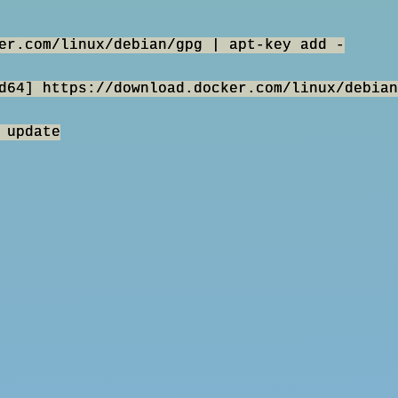
er.com/linux/debian/gpg | apt-key add -
md64] https://download.docker.com/linux/debi
 update