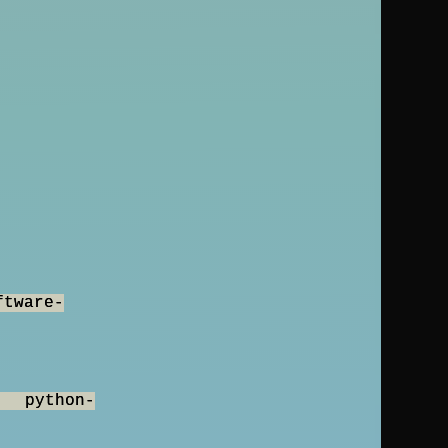
ftware-
l python-