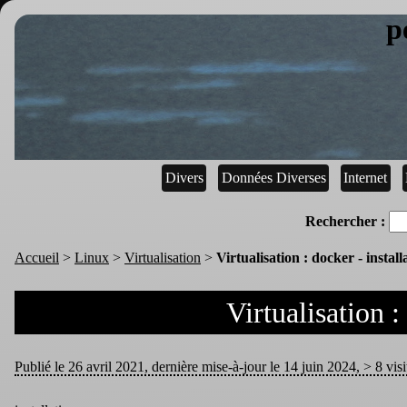
p
Divers
Données Diverses
Internet
Rechercher :
Accueil
>
Linux
>
Virtualisation
>
Virtualisation : docker - install
Virtualisation :
Publié le 26 avril 2021, dernière mise-à-jour le 14 juin 2024, > 8 visi