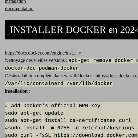
installation
documentation
INSTALLER DOCKER en 202
https://docs.docker.com/engine/inst...
Nettoyage des vieilles versions :
apt-get remove docker 
docker-doc podman-docker
Désinstalaltion complète dans /var/lib/docker :
https://docs.docker.c
/var/lib/containerd /var/lib/docker
installation :
# Add Docker's official GPG key:

sudo apt-get update

sudo apt-get install ca-certificates curl

#sudo install -m 0755 -d /etc/apt/keyrings

sudo curl -fsSL https://download.docker.com