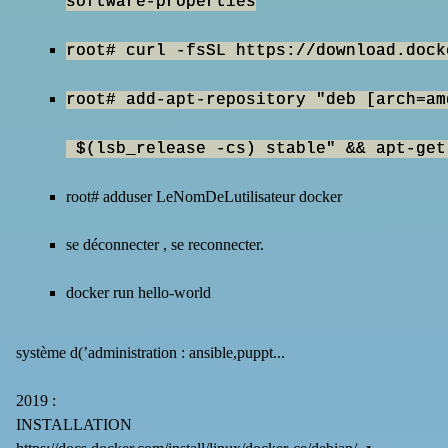
software-properties
root# curl -fsSL https://download.dock
root# add-apt-repository "deb [arch=a
$(lsb_release -cs) stable" && apt-get
root# adduser LeNomDeLutilisateur docker
se déconnecter , se reconnecter.
docker run hello-world
système d(’administration : ansible,puppt...
2019 :
INSTALLATION