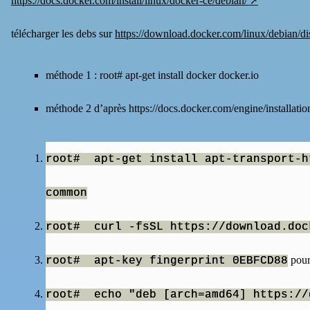
https://docs.docker.com/install/linux/docker-ce/debian/
télécharger les debs sur
https://download.docker.com/linux/debian/dis
méthode 1 : root# apt-get install docker docker.io
méthode 2 d’après
https://docs.docker.com/engine/installatio
root# apt-get install apt-transport-h
common
root# curl -fsSL https://download.doc
pour 
root# apt-key fingerprint 0EBFCD88
root# echo "deb [arch=amd64] https://