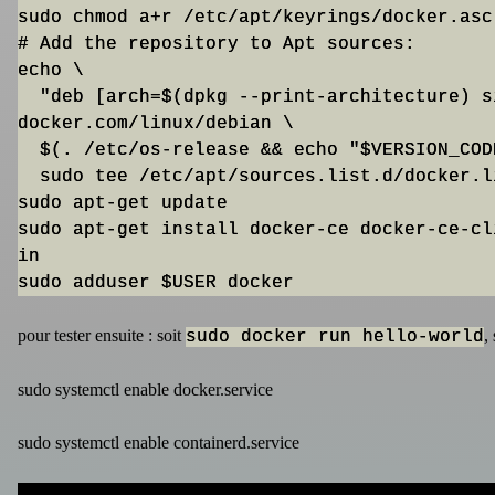
sudo chmod a+r /etc/apt/keyrings/docker.asc

# Add the repository to Apt sources:

echo \

  "deb [arch=$(dpkg --print-architecture) signed-by=/etc/apt/keyrings/docker.asc] https://download.
docker.com/linux/debian \

  $(. /etc/os-release && echo "$VERSION_CODENAME") stable" | \

  sudo tee /etc/apt/sources.list.d/docker.list > /dev/null

sudo apt-get update

sudo apt-get install docker-ce docker-ce-cl
in

pour tester ensuite : soit
,
sudo docker run hello-world
sudo systemctl enable docker.service
sudo systemctl enable containerd.service