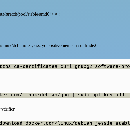
ts/stretch/pool/stable/amd64/
:
n/linux/debian/
, essayé positivement sur sur lmde2
ttps ca-certificates curl gnupg2 software-pro
ker.com/linux/debian/gpg | sudo apt-key add -
vérifier
download.docker.com/linux/debian jessie stabl