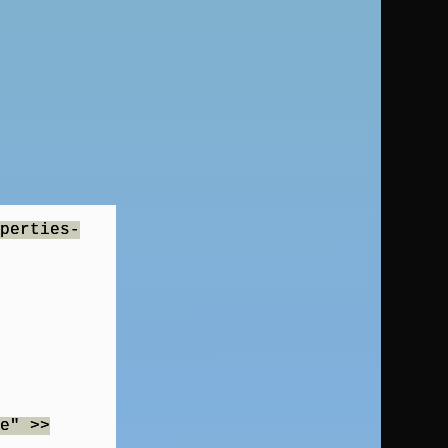
perties-
e" >>