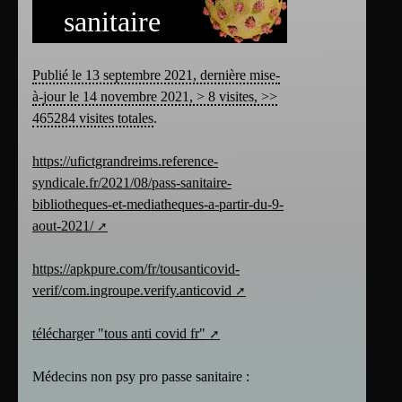
sanitaire
Publié le 13 septembre 2021, dernière mise-
à-jour le 14 novembre 2021, > 8 visites, >>
465284 visites totales
.
https://ufictgrandreims.reference-
syndicale.fr/2021/08/pass-sanitaire-
bibliotheques-et-mediatheques-a-partir-du-9-
aout-2021/
https://apkpure.com/fr/tousanticovid-
verif/com.ingroupe.verify.anticovid
télécharger "tous anti covid fr"
Médecins non psy pro passe sanitaire :