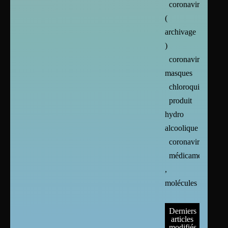
coronavirus
(
archivage
)
coronavirus :
masques
chloroquine
produit
hydro
alcoolique
coronavirus
médicaments
,
molécules
Derniers
articles
modifiés