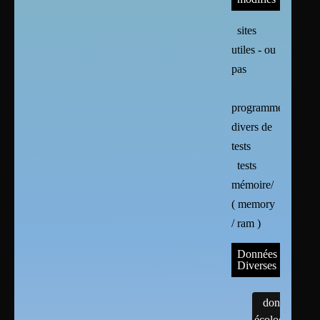
sites
utiles - ou
pas
programmes
divers de
tests
tests
mémoire/
( memory
/ ram )
Données
Diverses
données
écologiques