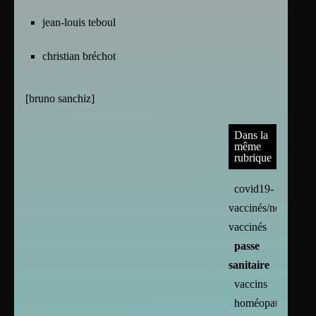
jean-louis teboul
christian bréchot
[
bruno sanchiz
]
Dans la
même
rubrique
covid19-
vaccinés/non
vaccinés
passe
sanitaire
vaccins
homéopathie