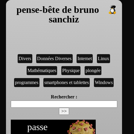
pense-bête de bruno
sanchiz
Divers
Données Diverses
Internet
Linux
Mathématiques
Physique
plongée
programmes
smartphones et tablettes
Windows
Rechercher :
passe