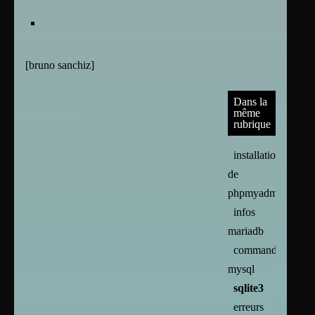
[
bruno sanchiz
]
Dans la
même
rubrique
installation
de
phpmyadmin
infos
mariadb
commandes
mysql
sqlite3
erreurs