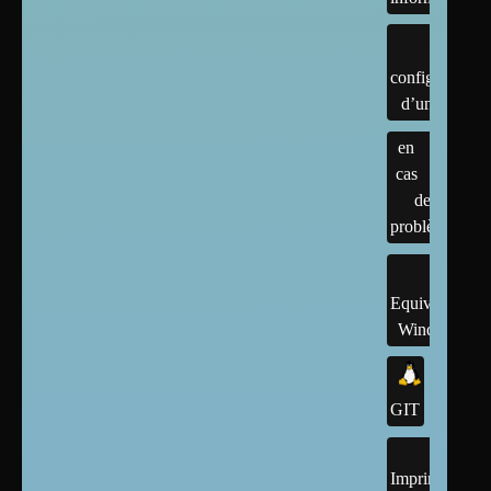
configuration
d’un linux
en
cas
de
problème
Equivalents
Windows
GIT
Imprimantes,