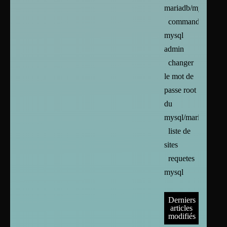
mariadb/mysql
commandes
mysql
admin
changer
le mot de
passe root
du
mysql/mariadb
liste de
sites
requetes
mysql
Derniers
articles
modifiés