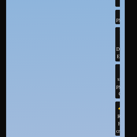
quantiq
python
IDEs
Integrate
Developm
Environm
sfml -
python
C++
R ,
R-
cran