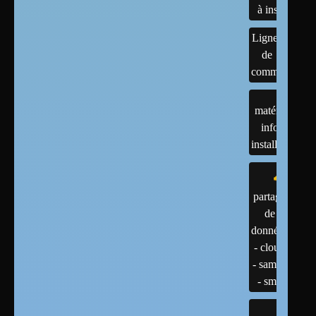
à installer
Lignes
de
commandes
matériels :
infos et
installations
partage
de
données
- cloud
- samba
- smb