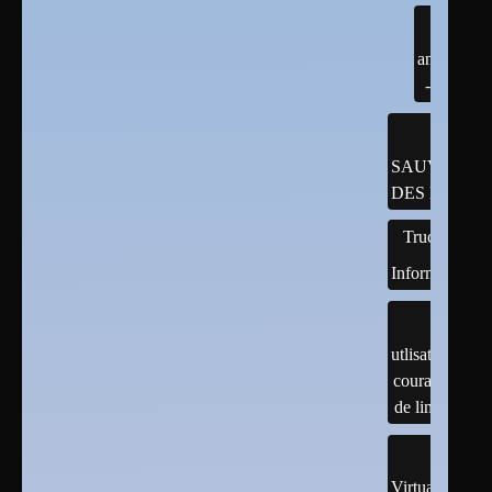
android
- java
SAUVEGAR
DES DONNÉ
Trucs
Informatiques
utlisation
courante
de linux
Virtualisation