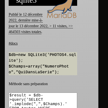
Publié le 12 décembre
2022, dernière mise-à-
jour le 13 décembre 2022, > 11 visites, >>
464503 visites totales
.
#docs
$db=new SQLite3('PHOTOS4.sql
ite');
$Champs=array("NumeroPhot
o","QuiDansLaSerie");
Méthode sans préparation