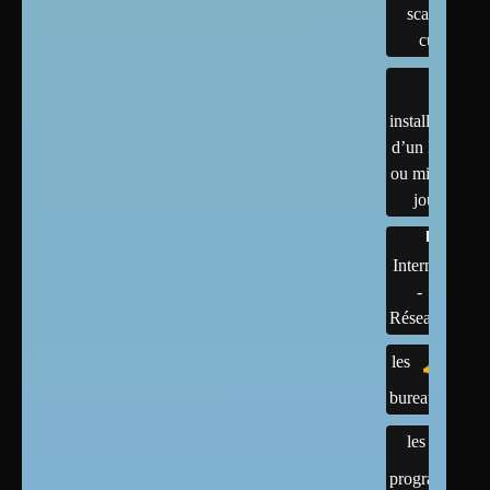
scanner,
cups
installation
d’un linux
ou mises à
jour
Internet
-
Réseaux
les
bureaux
les
programmes