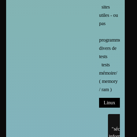
sites
utiles - ou
pas
programmes
divers de
tests
tests
mémoire/
( memory
/ ram )
Linux
"sécurité"
informatique