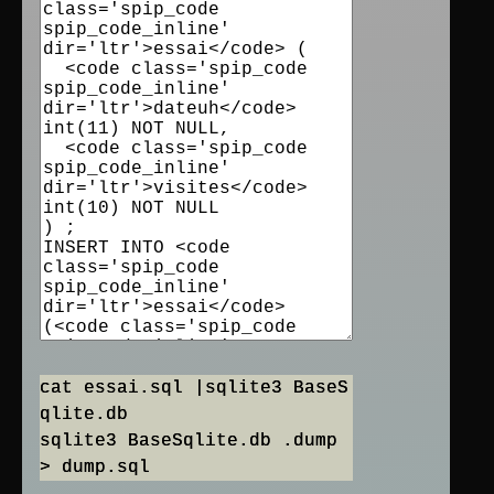
cat essai.sql |sqlite3 BaseS
qlite.db
sqlite3 BaseSqlite.db .dump
> dump.sql