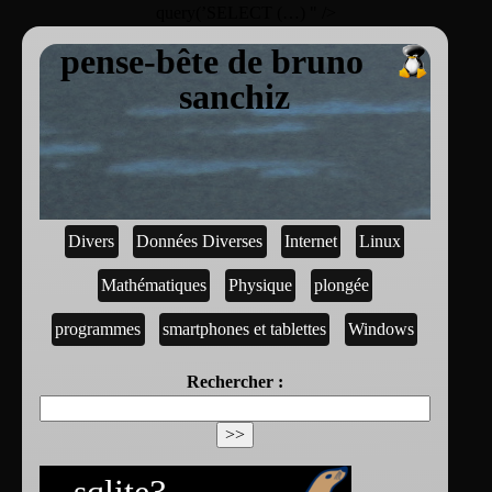
query(’SELECT (…) " />
pense-bête de bruno
sanchiz
Divers
Données Diverses
Internet
Linux
Mathématiques
Physique
plongée
programmes
smartphones et tablettes
Windows
Rechercher :
sqlite3