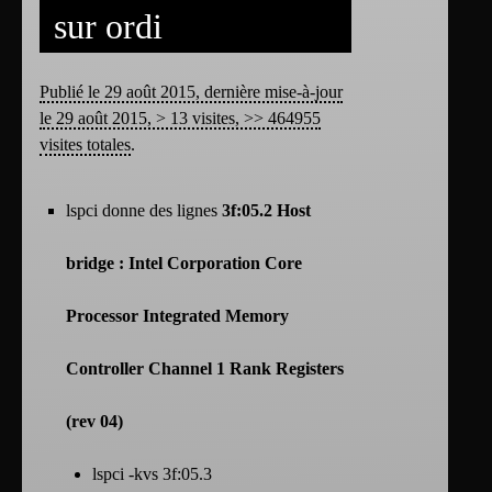
sur ordi
Publié le 29 août 2015, dernière mise-à-jour
le 29 août 2015, > 13 visites, >> 464955
visites totales
.
lspci donne des lignes
3f:05.2 Host
bridge : Intel Corporation Core
Processor Integrated Memory
Controller Channel 1 Rank Registers
(rev 04)
lspci -kvs 3f:05.3