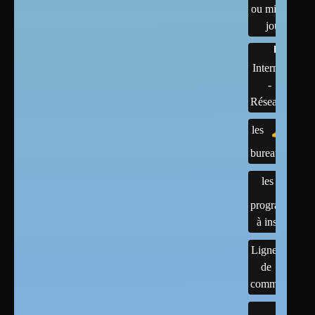
ou mises à
jour
Internet
-
Réseaux
les
bureaux
les
programmes
à installer
Lignes
de
commandes