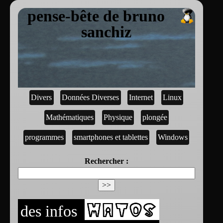
pense-bête de bruno
sanchiz
Divers
Données Diverses
Internet
Linux
Mathématiques
Physique
plongée
programmes
smartphones et tablettes
Windows
Rechercher :
des infos