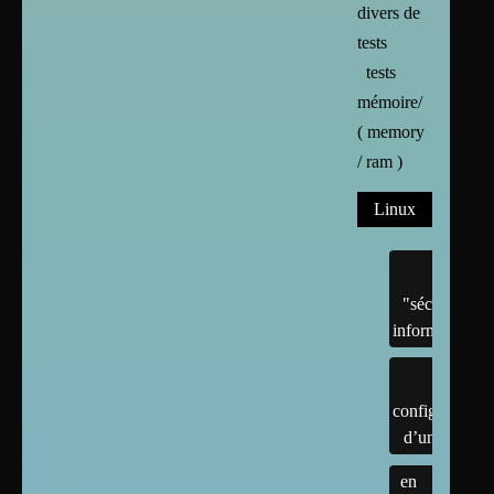
divers de
tests
tests
mémoire/
( memory
/ ram )
Linux
"sécurité"
informatique
configuration
d’un linux
en