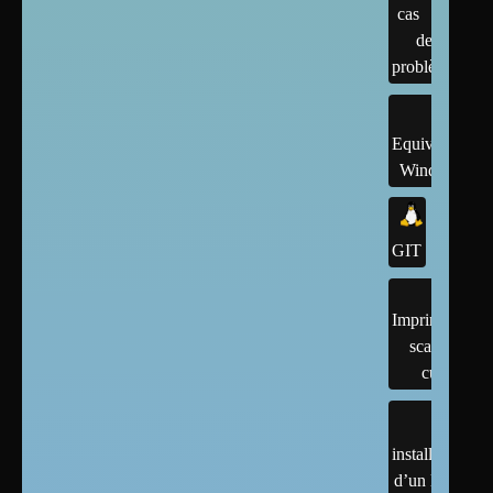
cas
de
problème
Equivalents
Windows
GIT
Imprimantes,
scanner,
cups
installation
d’un linux