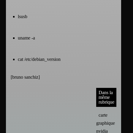
lsusb
uname -a
cat /etc/debian_version
[
bruno sanchiz
]
Dans la
même
rubrique
carte
graphique :
nvidia