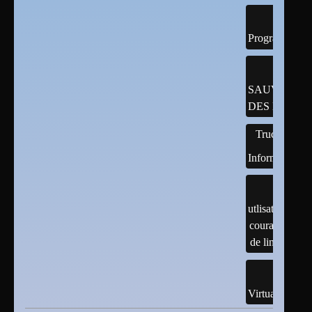
Programmatio
SAUVEGAR
DES DONNÉ
Trucs
Informatiques
utlisation
courante
de linux
Virtualisation