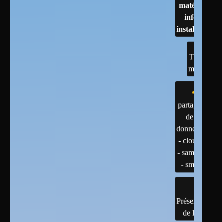
matériels :
infos et
installations
TESTS
matériel
partage
de
données
- cloud
- samba
- smb
Présentation
de linux