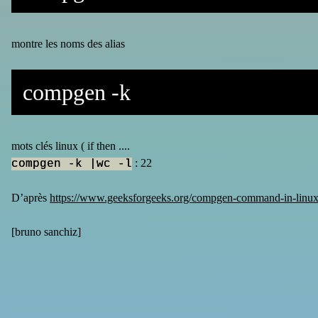
montre les noms des alias
compgen -k
mots clés linux ( if then ....
: 22
compgen -k |wc -l
D’après
https://www.geeksforgeeks.org/compgen-command-in-linux
[
bruno sanchiz
]