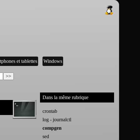
tphones et tablettes
Windows
Dans la même rubrique
crontab
log - journalctl
compgen
sed