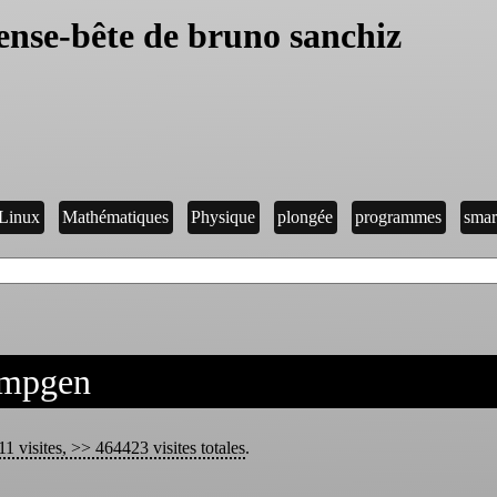
ense-bête de bruno sanchiz
Linux
Mathématiques
Physique
plongée
programmes
smar
mpgen
1 visites, >> 464423 visites totales
.