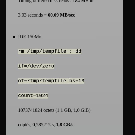
Timing buffered disk reads : 184 MB in
3.03 seconds =
60.69 MB/sec
IDE 150Mo
rm /tmp/tempfile ; dd
if=/dev/zero
of=/tmp/tempfile bs=1M
count=1024
1073741824 octets (1,1 GB, 1,0 GiB)
copiés, 0,585215 s,
1,8 GB/s