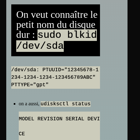
On veut connaître le
petit nom du disque
dur :
sudo blkid
/dev/sda
/dev/sda: PTUUID="12345678-1
234-1234-1234-123456789ABC"
on a aussi,
udisksctl status
MODEL REVISION SERIAL DEVI
CE