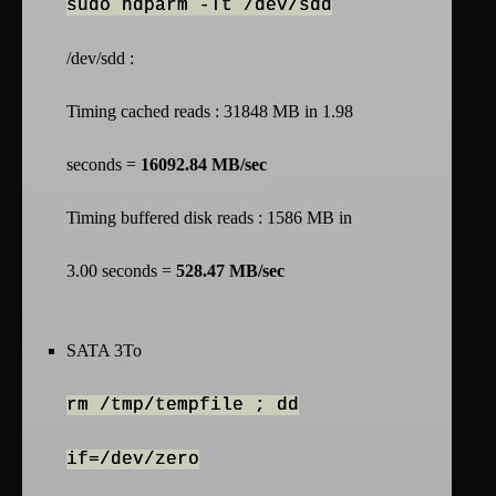
sudo hdparm -Tt /dev/sdd
/dev/sdd :
Timing cached reads : 31848 MB in 1.98
seconds =
16092.84 MB/sec
Timing buffered disk reads : 1586 MB in
3.00 seconds =
528.47 MB/sec
SATA 3To
rm /tmp/tempfile ; dd
if=/dev/zero