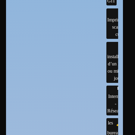
GIT
Imprimantes,
scanner,
cups
installation
d’un linux
ou mises à
jour
Internet
-
Réseaux
les
bureaux