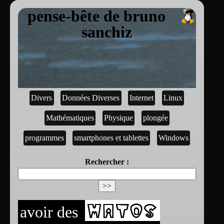
pense-bête de bruno
sanchiz
Divers
Données Diverses
Internet
Linux
Mathématiques
Physique
plongée
programmes
smartphones et tablettes
Windows
Rechercher :
avoir des