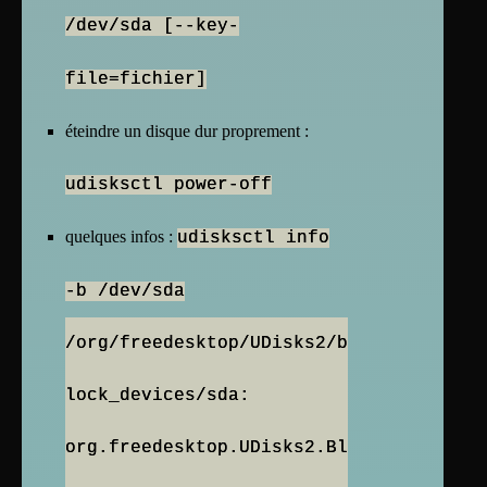
/dev/sda [--key-
file=fichier]
éteindre un disque dur proprement :
udisksctl power-off
quelques infos :
udisksctl info
-b /dev/sda
/org/freedesktop/UDisks2/b
lock_devices/sda:
org.freedesktop.UDisks2.Bl