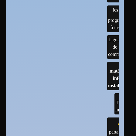
les
programmes
à installer
Lignes
de
commandes
matériels :
infos et
installations
TESTS
matériel
partage