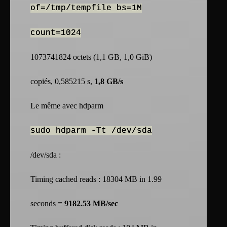
of=/tmp/tempfile bs=1M
count=1024
1073741824 octets (1,1 GB, 1,0 GiB)
copiés, 0,585215 s,
1,8 GB/s
Le même avec hdparm
sudo hdparm -Tt /dev/sda
/dev/sda :
Timing cached reads : 18304 MB in 1.99
seconds =
9182.53 MB/sec