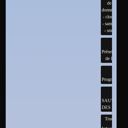
de
données
- cloud
- samba
- smb
Présentation
de linux
Programmatio
SAUVEGAR
DES DONNÉ
Trucs