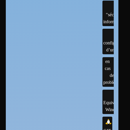
"sécurité"
informatique
configuration
d’un linux
en
cas
de
problème
Equivalents
Windows