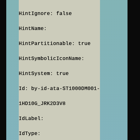
HintIgnore: false
HintName:
HintPartitionable: true
HintSymbolicIconName:
HintSystem: true
Id: by-id-ata-ST1000DM001-
1HD10G_JRK2D3V8
IdLabel:
IdType: