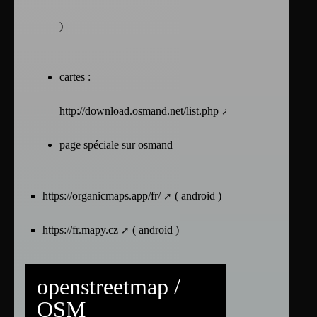
)
cartes :
http://download.osmand.net/list.php
page spéciale sur osmand
https://organicmaps.app/fr/
( android )
https://fr.mapy.cz
( android )
openstreetmap /
OSM