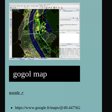
gogol map
google
https://www.google.fr/maps/@49.4475625,1.0994998,20z