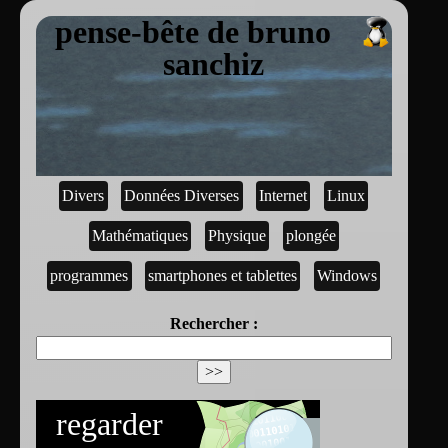
pense-bête de bruno
sanchiz
Divers
Données Diverses
Internet
Linux
Mathématiques
Physique
plongée
programmes
smartphones et tablettes
Windows
Rechercher :
regarder