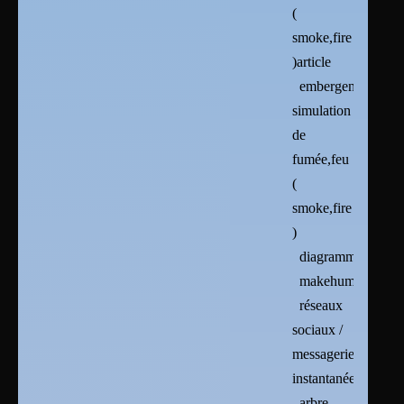
(
smoke,fire
)article
embergen :
simulation
de
fumée,feu
(
smoke,fire
)
diagrammes
makehuman
réseaux
sociaux /
messageries
instantanées
arbre