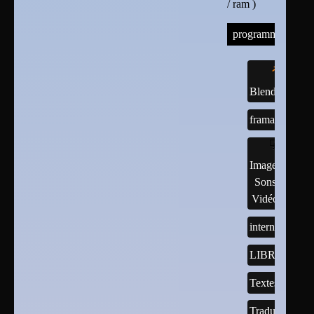
/ ram )
programmes
Blender
framasoft
Images,
Sons,
Vidéos
internet
LIBREOFFI
Textes
Traductions