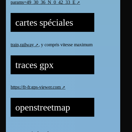
params=49_30_36_N_0_42_33_E
cartes spéciales
train,railway
, y compris vitesse maximum
traces gpx
https://fr-fr.gps-viewer.com
openstreetmap