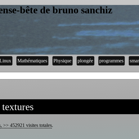
ense-bête de bruno sanchiz
Linux
Mathématiques
Physique
plongée
programmes
smar
 textures
s, >> 452921 visites totales
.