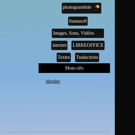
photogramétrie
framasoft
Images, Sons, Vidéos
internet
LIBREOFFICE
Textes
Traductions
Mots-clés
blender