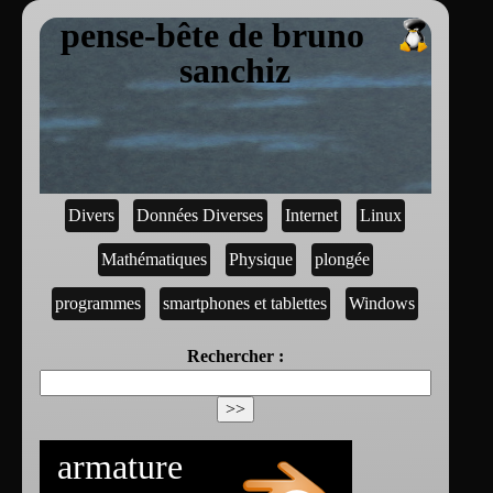
pense-bête de bruno
sanchiz
Divers
Données Diverses
Internet
Linux
Mathématiques
Physique
plongée
programmes
smartphones et tablettes
Windows
Rechercher :
armature