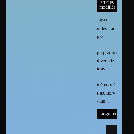
articles
modifiés
sites
utiles - ou
pas
programmes
divers de
tests
tests
mémoire/
( memory
/ ram )
programmes