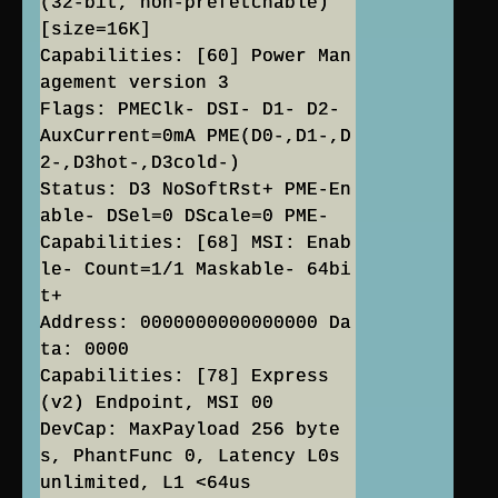
(32-bit, non-prefetchable)
[size=16K]
Capabilities: [60] Power Man
agement version 3
Flags: PMEClk- DSI- D1- D2-
AuxCurrent=0mA PME(D0-,D1-,D
2-,D3hot-,D3cold-)
Status: D3 NoSoftRst+ PME-En
able- DSel=0 DScale=0 PME-
Capabilities: [68] MSI: Enab
le- Count=1/1 Maskable- 64bi
t+
Address: 0000000000000000 Da
ta: 0000
Capabilities: [78] Express
(v2) Endpoint, MSI 00
DevCap: MaxPayload 256 byte
s, PhantFunc 0, Latency L0s
unlimited, L1 <64us