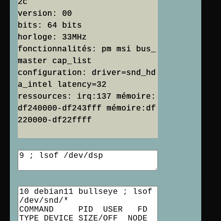
2c
version: 00
bits: 64 bits
horloge: 33MHz
fonctionnalités: pm msi bus_
master cap_list
configuration: driver=snd_hd
a_intel latency=32
ressources: irq:137 mémoire:
df240000-df243fff mémoire:df
220000-df22ffff