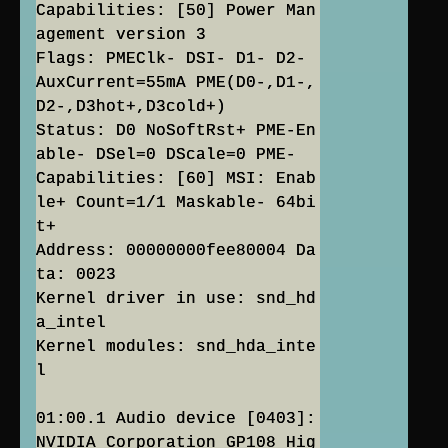
Capabilities: [50] Power Man
agement version 3
Flags: PMEClk- DSI- D1- D2-
AuxCurrent=55mA PME(D0-,D1-,
D2-,D3hot+,D3cold+)
Status: D0 NoSoftRst+ PME-En
able- DSel=0 DScale=0 PME-
Capabilities: [60] MSI: Enab
le+ Count=1/1 Maskable- 64bi
t+
Address: 00000000fee80004 Da
ta: 0023
Kernel driver in use: snd_hd
a_intel
Kernel modules: snd_hda_inte
l
01:00.1 Audio device [0403]:
NVIDIA Corporation GP108 Hig