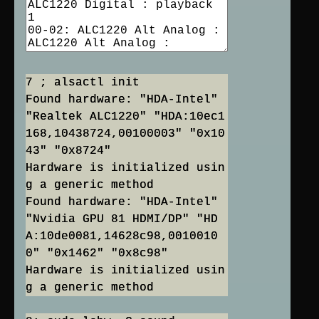
7 ; alsactl init
Found hardware: "HDA-Intel"
"Realtek ALC1220" "HDA:10ec1
168,10438724,00100003" "0x10
43" "0x8724"
Hardware is initialized usin
g a generic method
Found hardware: "HDA-Intel"
"Nvidia GPU 81 HDMI/DP" "HD
A:10de0081,14628c98,0010010
0" "0x1462" "0x8c98"
Hardware is initialized usin