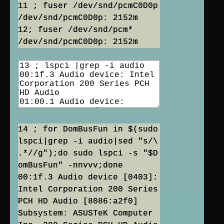
11 ; fuser /dev/snd/pcmC0D0p
/dev/snd/pcmC0D0p: 2152m
12; fuser /dev/snd/pcm*
14 ; for DomBusFun in $(sudo
lspci|grep -i audio|sed "s/\
.*//g");do sudo lspci -s "$D
omBusFun" -nnvvv;done
00:1f.3 Audio device [0403]:
Intel Corporation 200 Series
PCH HD Audio [8086:a2f0]
Subsystem: ASUSTeK Computer