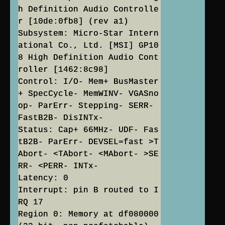
h Definition Audio Controlle
r [10de:0fb8] (rev a1)
Subsystem: Micro-Star Intern
ational Co., Ltd. [MSI] GP10
8 High Definition Audio Cont
roller [1462:8c98]
Control: I/O- Mem+ BusMaster
+ SpecCycle- MemWINV- VGASno
op- ParErr- Stepping- SERR-
FastB2B- DisINTx-
Status: Cap+ 66MHz- UDF- Fas
tB2B- ParErr- DEVSEL=fast >T
Abort- <TAbort- <MAbort- >SE
RR- <PERR- INTx-
Latency: 0
Interrupt: pin B routed to I
RQ 17
Region 0: Memory at df080000