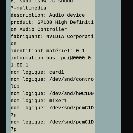
8; sudo lshw -C sound
*-multimedia
description: Audio device
produit: GP108 High Definiti
on Audio Controller
fabriquant: NVIDIA Corporati
on
identifiant matériel: 0.1
information bus: pci@0000:0
1:00.1
nom logique: card1
nom logique: /dev/snd/contro
lC1
nom logique: /dev/snd/hwC1D0
nom logique: mixer1
nom logique: /dev/snd/pcmC1D
3p
nom logique: /dev/snd/pcmC1D
7p