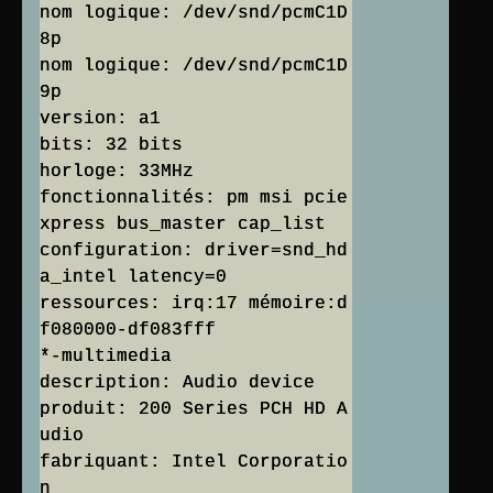
nom logique: /dev/snd/pcmC1D
8p
nom logique: /dev/snd/pcmC1D
9p
version: a1
bits: 32 bits
horloge: 33MHz
fonctionnalités: pm msi pcie
xpress bus_master cap_list
configuration: driver=snd_hd
a_intel latency=0
ressources: irq:17 mémoire:d
f080000-df083fff
*-multimedia
description: Audio device
produit: 200 Series PCH HD A
udio
fabriquant: Intel Corporatio
n