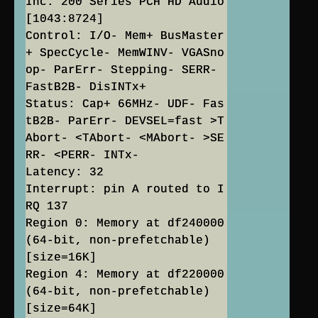
Inc. 200 Series PCH HD Audio
[1043:8724]
Control: I/O- Mem+ BusMaster
+ SpecCycle- MemWINV- VGASno
op- ParErr- Stepping- SERR-
FastB2B- DisINTx+
Status: Cap+ 66MHz- UDF- Fas
tB2B- ParErr- DEVSEL=fast >T
Abort- <TAbort- <MAbort- >SE
RR- <PERR- INTx-
Latency: 32
Interrupt: pin A routed to I
RQ 137
Region 0: Memory at df240000
(64-bit, non-prefetchable)
[size=16K]
Region 4: Memory at df220000
(64-bit, non-prefetchable)
[size=64K]