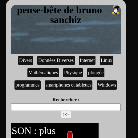
pense-bête de bruno
sanchiz
Divers
Données Diverses
Internet
Linux
Mathématiques
Physique
plongée
programmes
smartphones et tablettes
Windows
Rechercher :
SON : plus