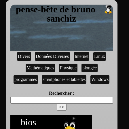
pense-bête de bruno
sanchiz
Divers
Données Diverses
Internet
Linux
Mathématiques
Physique
plongée
programmes
smartphones et tablettes
Windows
Rechercher :
bios