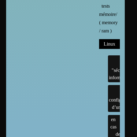
tests
mémoire/
( memory
/ ram )
Linux
"sécurité"
informatique
configuration
d’un linux
en
cas
de