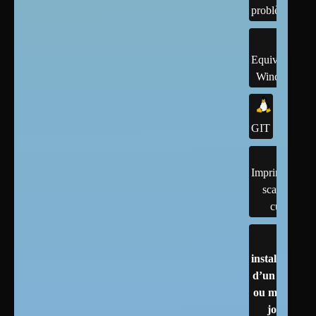
problème
Equivalents
Windows
GIT
Imprimantes,
scanner,
cups
installation
d’un linux
ou mises à
jour