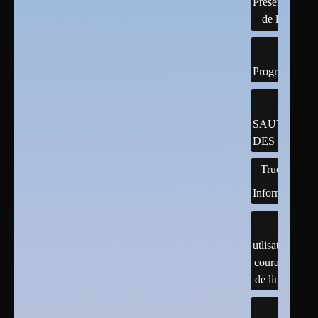
Présentation
de linux
Programmatio
SAUVEGAR
DES DONNÉ
Trucs
Informatiques
utlisation
courante
de linux