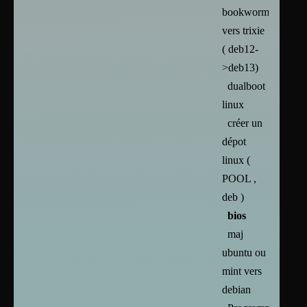
bookworm
vers trixie
( deb12-
>deb13)
dualboot
linux
créer un
dépot
linux (
POOL ,
deb )
bios
maj
ubuntu ou
mint vers
debian