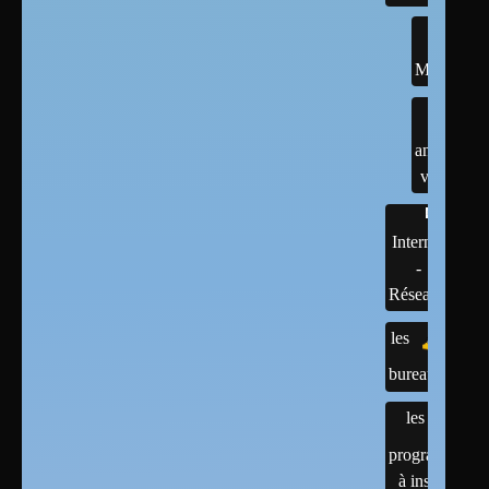
MINT
anciennes
versions
Internet
-
Réseaux
les
bureaux
les
programmes
à installer