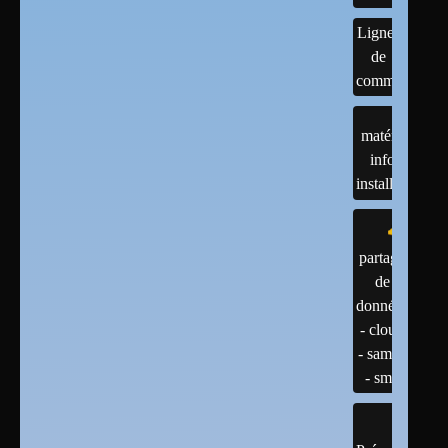
Lignes
de
commandes
matériels :
infos et
installations
partage
de
données
- cloud
- samba
- smb