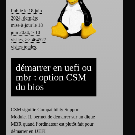
Publié le 18 juin
2024, dernière
mise-à-jour le 18
juin 2024, > 10
visites, >> 464527
visites totales
.
démarrer en uefi ou
mbr : option CSM
du bios
CSM signifie Compatibility Support
Module. IL permet de démarrer sur un dique
MBR quand l’ordinateur est plutôt fait pour
démarrer en UEFI