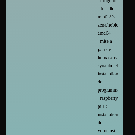
Programmes
à installer
mint22.3
zena/noble/trixie/si
amd64
mise à
jour de
linux sans
synaptic et
installation
de
programmes
raspberry
pi 1 :
installation
de
yunohost